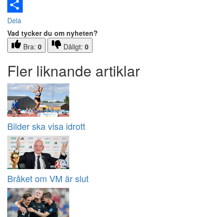
Email
Dela
Vad tycker du om nyheten?
Bra:
0
Dåligt:
0
Fler liknande artiklar
Bilder ska visa idrott
Bråket om VM är slut