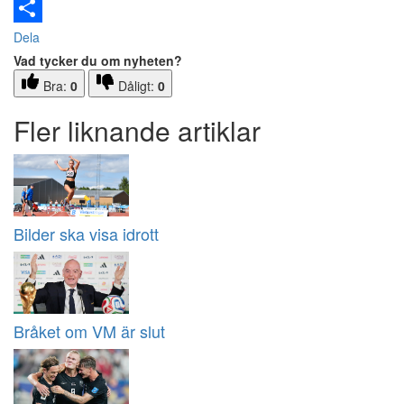
Email
Dela
Vad tycker du om nyheten?
Bra:
0
Dåligt:
0
Fler liknande artiklar
Bilder ska visa idrott
Bråket om VM är slut