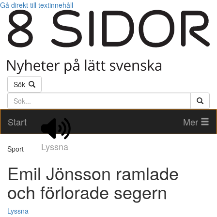
Gå direkt till textinnehåll
Sök
Söktext
Start
Mer
Lyssna
Sport
Emil Jönsson ramlade
och förlorade segern
Lyssna