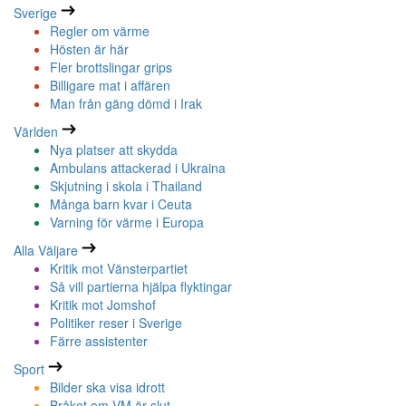
Sverige
Regler om värme
Hösten är här
Fler brottslingar grips
Billigare mat i affären
Man från gäng dömd i Irak
Världen
Nya platser att skydda
Ambulans attackerad i Ukraina
Skjutning i skola i Thailand
Många barn kvar i Ceuta
Varning för värme i Europa
Alla Väljare
Kritik mot Vänsterpartiet
Så vill partierna hjälpa flyktingar
Kritik mot Jomshof
Politiker reser i Sverige
Färre assistenter
Sport
Bilder ska visa idrott
Bråket om VM är slut