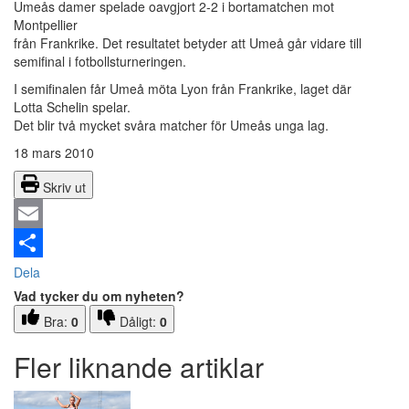
Umeås damer spelade oavgjort 2-2 i bortamatchen mot
Montpellier
från Frankrike. Det resultatet betyder att Umeå går vidare till
semifinal i fotbollsturneringen.
I semifinalen får Umeå möta Lyon från Frankrike, laget där
Lotta Schelin spelar.
Det blir två mycket svåra matcher för Umeås unga lag.
18 mars 2010
Skriv ut
Email
Dela
Vad tycker du om nyheten?
Bra:
0
Dåligt:
0
Fler liknande artiklar