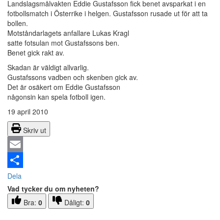
Landslagsmålvakten Eddie Gustafsson fick benet avsparkat i en
fotbollsmatch i Österrike i helgen. Gustafsson rusade ut för att ta
bollen.
Motståndarlagets anfallare Lukas Kragl
satte fotsulan mot Gustafssons ben.
Benet gick rakt av.
Skadan är väldigt allvarlig.
Gustafssons vadben och skenben gick av.
Det är osäkert om Eddie Gustafsson
någonsin kan spela fotboll igen.
19 april 2010
Skriv ut
Email
Dela
Vad tycker du om nyheten?
Bra:
0
Dåligt:
0