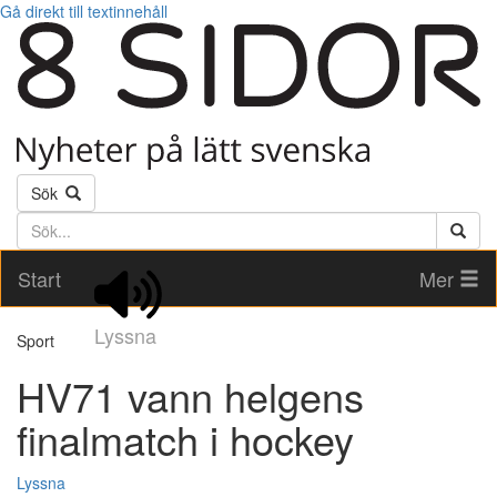
Gå direkt till textinnehåll
Sök
Söktext
Start
Mer
Lyssna
Sport
HV71 vann helgens
finalmatch i hockey
Lyssna