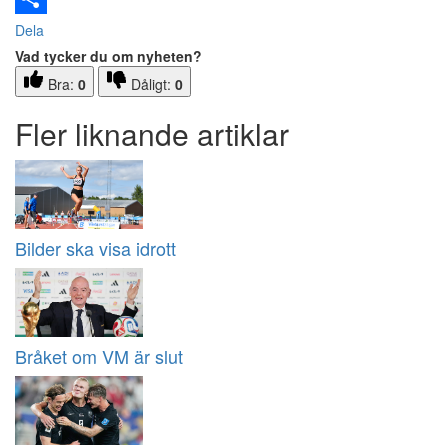
Dela
Vad tycker du om nyheten?
Bra:
0
Dåligt:
0
Fler liknande artiklar
Bilder ska visa idrott
Bråket om VM är slut