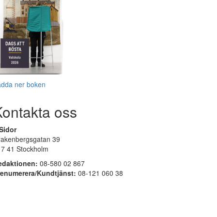
adda ner boken
Kontakta oss
Sidor
rakenbergsgatan 39
17 41 Stockholm
edaktionen:
08-580 02 867
renumerera/Kundtjänst:
08-121 060 38