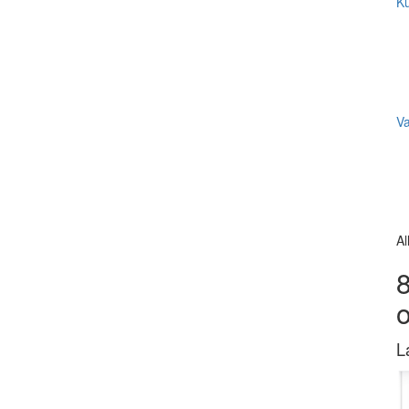
Ku
V
Al
8
L