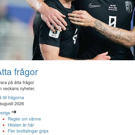
tta frågor
ara på åtta frågor
 veckans nyheter.
 till frågorna
augusti 2026
erige
Regler om värme
Hösten är här
Fler brottslingar grips