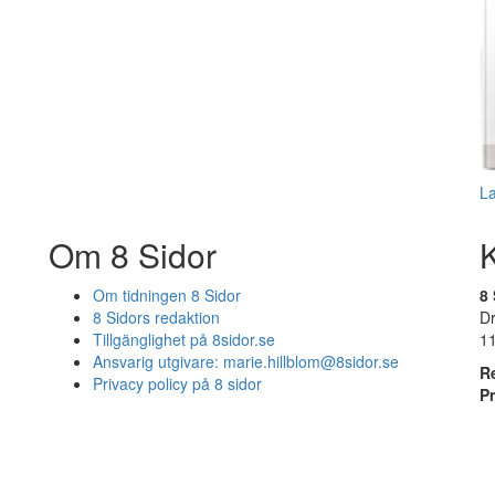
L
Om 8 Sidor
Om tidningen 8 Sidor
8 
8 Sidors redaktion
D
Tillgänglighet på 8sidor.se
1
Ansvarig utgivare:
marie.hillblom@8sidor.se
R
Privacy policy på 8 sidor
P