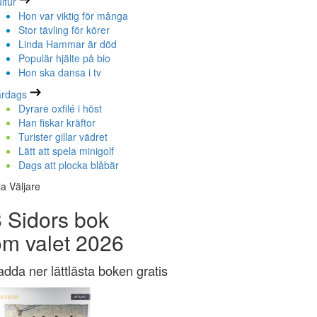
ltur
Hon var viktig för många
Stor tävling för körer
Linda Hammar är död
Populär hjälte på bio
Hon ska dansa i tv
ardags
Dyrare oxfilé i höst
Han fiskar kräftor
Turister gillar vädret
Lätt att spela minigolf
Dags att plocka blåbär
la Väljare
 Sidors bok
om valet 2026
adda ner lättlästa boken gratis