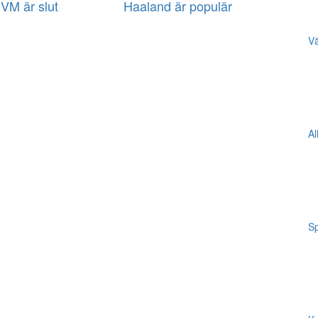
VM är slut
Haaland är populär
Vä
Al
Sp