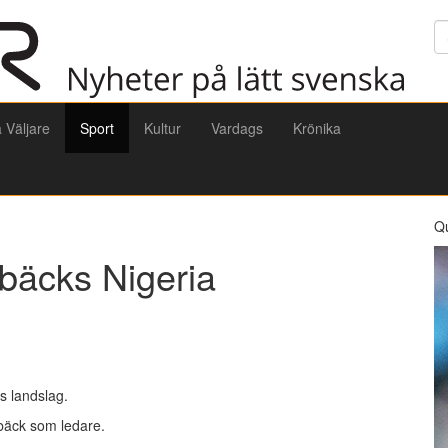
Sö
a Väljare
Sport
Kultur
Vardags
Krönika
Q
rbäcks Nigeria
s landslag.
bäck som ledare.