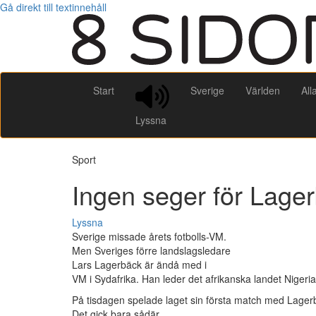
Gå direkt till textinnehåll
Start
Sverige
Världen
All
Lyssna
Sport
Ingen seger för Lage
Lyssna
Sverige missade årets fotbolls-VM.
Men Sveriges förre landslagsledare
Lars Lagerbäck är ändå med i
VM i Sydafrika. Han leder det afrikanska landet Nigeria
På tisdagen spelade laget sin första match med Lager
Det gick bara sådär.