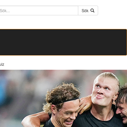
ktext
Sök
uiz