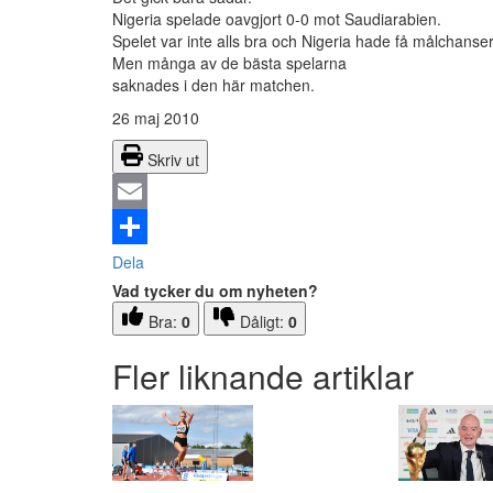
Nigeria spelade oavgjort 0-0 mot Saudiarabien.
Spelet var inte alls bra och Nigeria hade få målchanser
Men många av de bästa spelarna
saknades i den här matchen.
26 maj 2010
Skriv ut
Email
Dela
Vad tycker du om nyheten?
Bra:
0
Dåligt:
0
Fler liknande artiklar