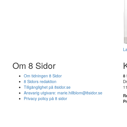
L
Om 8 Sidor
Om tidningen 8 Sidor
8 
8 Sidors redaktion
D
Tillgänglighet på 8sidor.se
1
Ansvarig utgivare:
marie.hillblom@8sidor.se
R
Privacy policy på 8 sidor
P