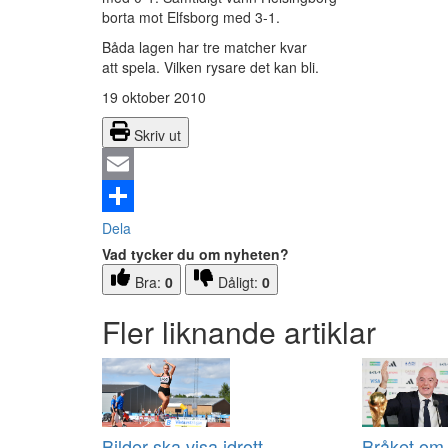
borta mot Elfsborg med 3-1.
Båda lagen har tre matcher kvar
att spela. Vilken rysare det kan bli.
19 oktober 2010
Skriv ut
Email
Dela
Vad tycker du om nyheten?
Bra:
0
Dåligt:
0
Fler liknande artiklar
Bilder ska visa idrott
Bråket om 