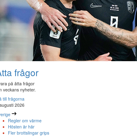
tta frågor
ara på åtta frågor
 veckans nyheter.
 till frågorna
augusti 2026
erige
Regler om värme
Hösten är här
Fler brottslingar grips