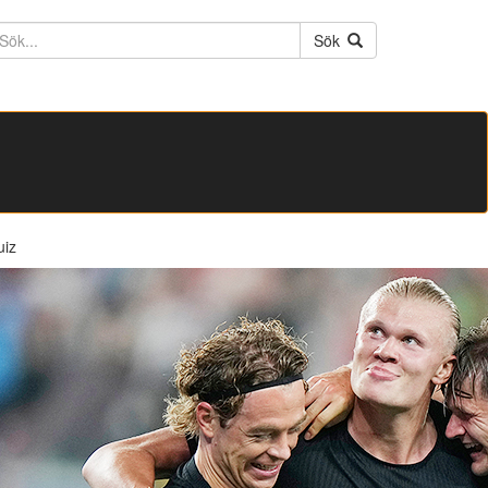
ktext
Sök
uiz