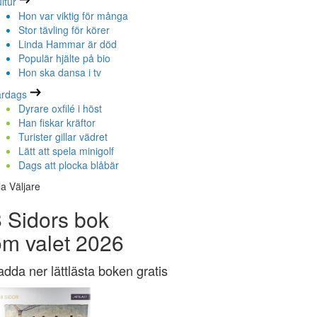
ltur
Hon var viktig för många
Stor tävling för körer
Linda Hammar är död
Populär hjälte på bio
Hon ska dansa i tv
ardags
Dyrare oxfilé i höst
Han fiskar kräftor
Turister gillar vädret
Lätt att spela minigolf
Dags att plocka blåbär
la Väljare
 Sidors bok
om valet 2026
adda ner lättlästa boken gratis