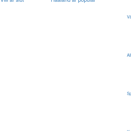
Vä
Al
Sp