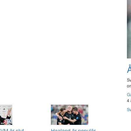
Å
Sv
om
Gå
4 
Sv
VM är slut
Haaland är populär