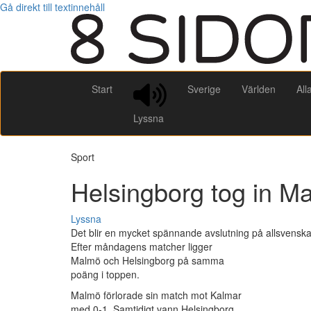
Gå direkt till textinnehåll
Start
Sverige
Världen
All
Lyssna
Sport
Helsingborg tog in M
Lyssna
Det blir en mycket spännande avslutning på allsvenskan 
Efter måndagens matcher ligger
Malmö och Helsingborg på samma
poäng i toppen.
Malmö förlorade sin match mot Kalmar
med 0-1. Samtidigt vann Helsingborg