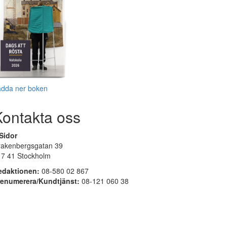
adda ner boken
Kontakta oss
Sidor
rakenbergsgatan 39
17 41 Stockholm
edaktionen:
08-580 02 867
renumerera/Kundtjänst:
08-121 060 38