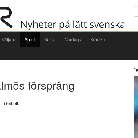
Sö
a Väljare
Sport
Kultur
Vardags
Krönika
Q
almös försprång
i fotboll.