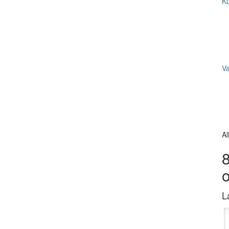
Ku
V
Al
8
L