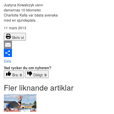
Justyna Kowalczyk vann
damernas 10 kilometer.
Charlotte Kalla var bästa svenska
med en sjundeplats.
11 mars 2013
Skriv ut
Email
Dela
Vad tycker du om nyheten?
Bra:
0
Dåligt:
0
Fler liknande artiklar