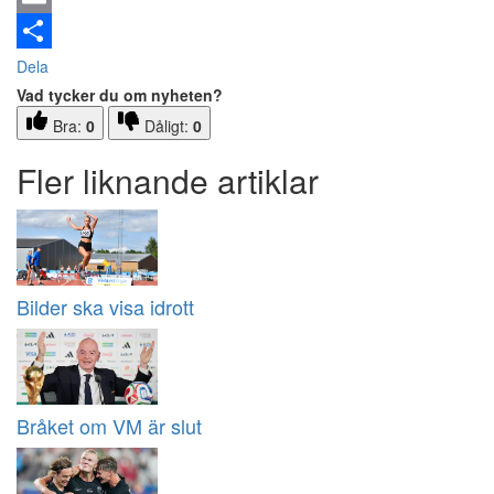
Email
Dela
Vad tycker du om nyheten?
Bra:
0
Dåligt:
0
Fler liknande artiklar
Bilder ska visa idrott
Bråket om VM är slut