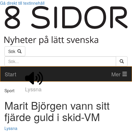
Gå direkt till textinnehåll
Sök
Söktext
Start
Mer
Lyssna
Sport
Marit Björgen vann sitt
fjärde guld i skid-VM
Lyssna