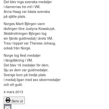
Det blev inga svenska medaljer
i damernas tre-mil i VM.
Anna Haag var bästa svenska
på sjätte plats.
Norges Marit Björgen vann
tävlingen före Justyna Kowalczyk.
Skiddrottningen Björgen tog
sin fjärde guldmedalj i årets VM.
Trea i loppet var Therese Johaug,
också från Norge.
Norge tog flest medaljer
i längdåkning i VM.
Det blev 16 medaljer för dem.
Sju av dem var guldmedaljer.
Sverige kom på tredje plats
i medalj-ligan med sex silvermedaljer
och ett guld.
4 mars 2013
Skriv ut