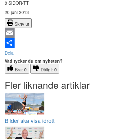
8 SIDOR/TT
20 juni 2013
Skriv ut
Email
Dela
Vad tycker du om nyheten?
Bra:
0
Dåligt:
0
Fler liknande artiklar
Bilder ska visa idrott