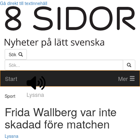
Gå direkt till textinnehåll
Sök
Söktext
Start
Mer
Lyssna
Sport
Frida Wallberg var inte
skadad före matchen
Lyssna