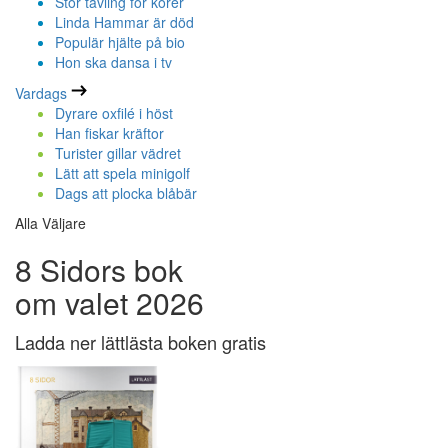
Stor tävling för körer
Linda Hammar är död
Populär hjälte på bio
Hon ska dansa i tv
Vardags
Dyrare oxfilé i höst
Han fiskar kräftor
Turister gillar vädret
Lätt att spela minigolf
Dags att plocka blåbär
Alla Väljare
8 Sidors bok
om valet 2026
Ladda ner lättlästa boken gratis