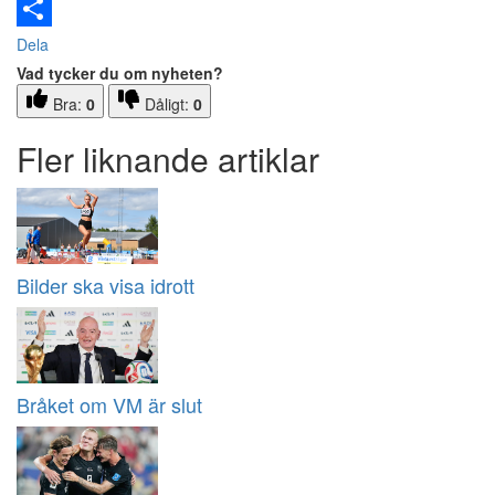
Email
Dela
Vad tycker du om nyheten?
Bra:
0
Dåligt:
0
Fler liknande artiklar
Bilder ska visa idrott
Bråket om VM är slut