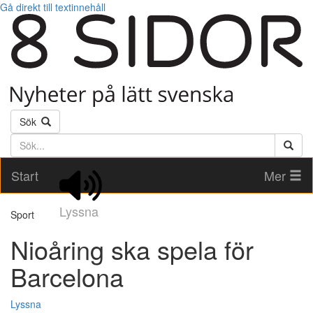
Gå direkt till textinnehåll
Sök
Söktext
Start
Mer
Lyssna
Sport
Nioåring ska spela för
Barcelona
Lyssna