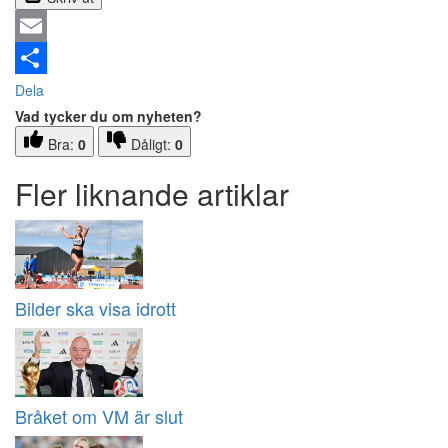
Email
Dela
Vad tycker du om nyheten?
Bra:
0
Dåligt:
0
Fler liknande artiklar
Bilder ska visa idrott
Bråket om VM är slut