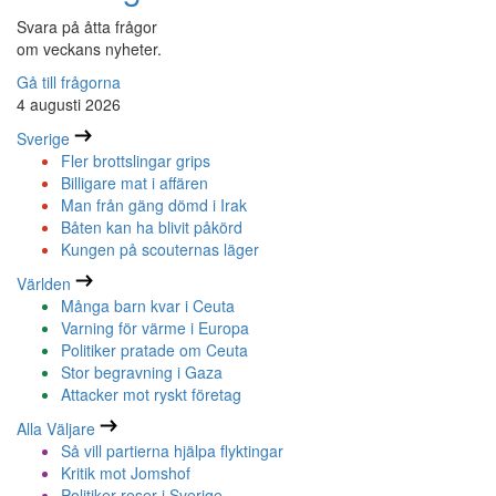
Svara på åtta frågor
om veckans nyheter.
Gå till frågorna
4 augusti 2026
Sverige
Fler brottslingar grips
Billigare mat i affären
Man från gäng dömd i Irak
Båten kan ha blivit påkörd
Kungen på scouternas läger
Världen
Många barn kvar i Ceuta
Varning för värme i Europa
Politiker pratade om Ceuta
Stor begravning i Gaza
Attacker mot ryskt företag
Alla Väljare
Så vill partierna hjälpa flyktingar
Kritik mot Jomshof
Politiker reser i Sverige