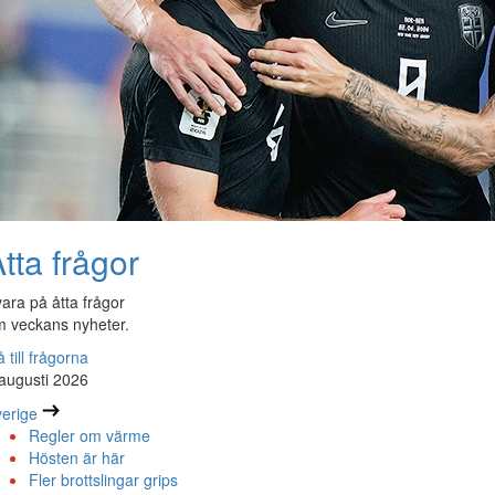
tta frågor
ara på åtta frågor
 veckans nyheter.
 till frågorna
augusti 2026
erige
Regler om värme
Hösten är här
Fler brottslingar grips