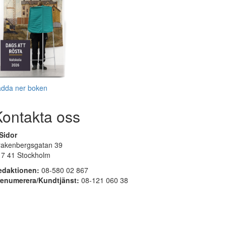
adda ner boken
Kontakta oss
Sidor
rakenbergsgatan 39
17 41 Stockholm
edaktionen:
08-580 02 867
renumerera/Kundtjänst:
08-121 060 38