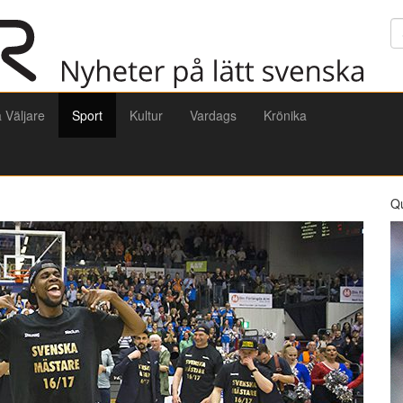
Sö
a Väljare
Sport
Kultur
Vardags
Krönika
Q