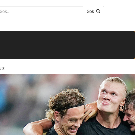
ktext
Sök
uiz