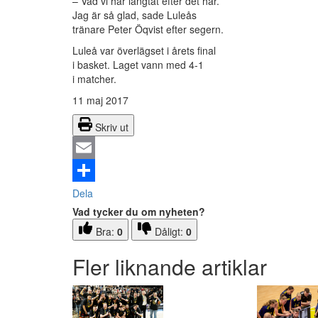
– Vad vi har längtat efter det här.
Jag är så glad, sade Luleås
tränare Peter Öqvist efter segern.
Luleå var överlägset i årets final
i basket. Laget vann med 4-1
i matcher.
11 maj 2017
Skriv ut
Email
Dela
Vad tycker du om nyheten?
Bra:
0
Dåligt:
0
Fler liknande artiklar