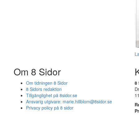
L
Om 8 Sidor
Om tidningen 8 Sidor
8 
8 Sidors redaktion
D
Tillgänglighet på 8sidor.se
1
Ansvarig utgivare:
marie.hillblom@8sidor.se
R
Privacy policy på 8 sidor
P