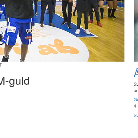
TT
Å
M-guld
Sv
om
Gå
4 
Sv