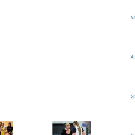
Vä
Al
Sp