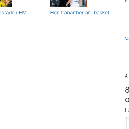
Ku
rlorade i EM
Hon tränar herrar i basket
V
Al
8
L