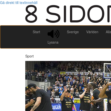
Gå direkt till textinnehåll
Start
Sverige
Världen
All
Lyssna
Sport