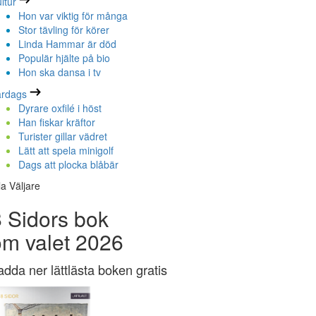
ltur
Hon var viktig för många
Stor tävling för körer
Linda Hammar är död
Populär hjälte på bio
Hon ska dansa i tv
ardags
Dyrare oxfilé i höst
Han fiskar kräftor
Turister gillar vädret
Lätt att spela minigolf
Dags att plocka blåbär
la Väljare
 Sidors bok
om valet 2026
adda ner lättlästa boken gratis