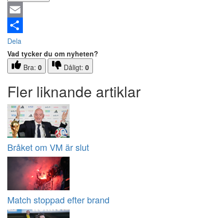
Email
Dela
Vad tycker du om nyheten?
Bra:
0
Dåligt:
0
Fler liknande artiklar
Bråket om VM är slut
Match stoppad efter brand