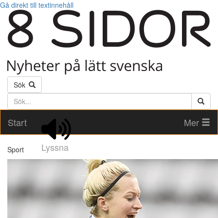
Gå direkt till textinnehåll
Sök
Söktext
Start
Mer
Lyssna
Sport