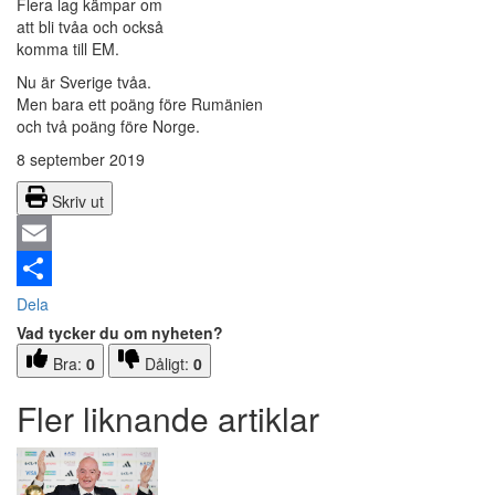
Flera lag kämpar om
att bli tvåa och också
komma till EM.
Nu är Sverige tvåa.
Men bara ett poäng före Rumänien
och två poäng före Norge.
8 september 2019
Skriv ut
Email
Dela
Vad tycker du om nyheten?
Bra:
0
Dåligt:
0
Fler liknande artiklar