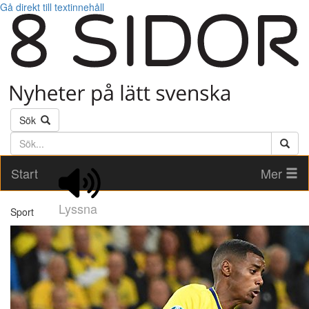
Gå direkt till textinnehåll
Sök
Söktext
Start
Mer
Lyssna
Sport