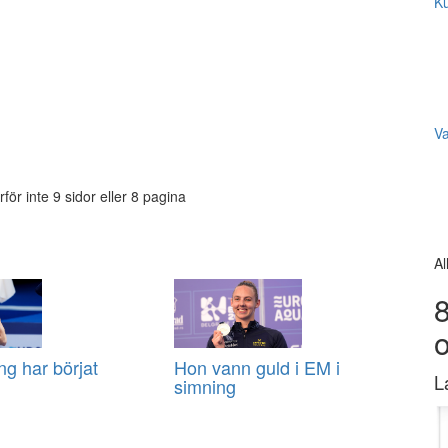
Ku
V
rför inte 9 sidor eller 8 pagina
Al
8
ng har börjat
Hon vann guld i EM i
L
simning