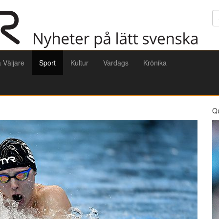
Sö
a Väljare
Sport
Kultur
Vardags
Krönika
Q