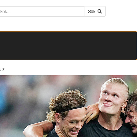
ktext
Sök
uiz