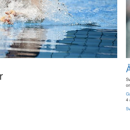
Å
r
Sv
om
Gå
4 
Sv