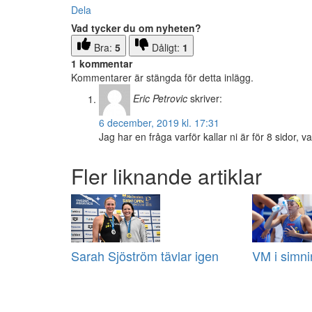
Dela
Vad tycker du om nyheten?
Bra:
5
Dåligt:
1
1 kommentar
Kommentarer är stängda för detta inlägg.
Eric Petrovic
skriver:
6 december, 2019 kl. 17:31
Jag har en fråga varför kallar ni är för 8 sidor, va
Fler liknande artiklar
Sarah Sjöström tävlar igen
VM i simni