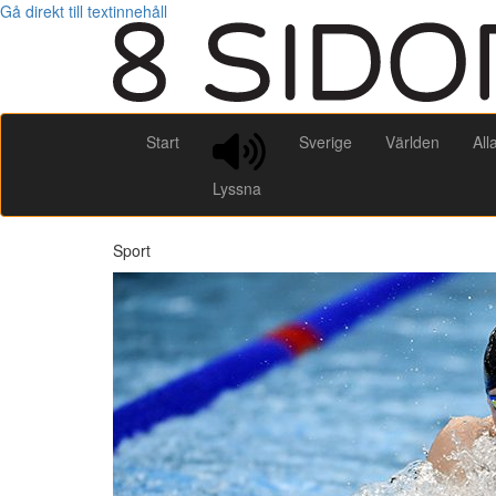
Gå direkt till textinnehåll
Start
Sverige
Världen
All
Lyssna
Sport