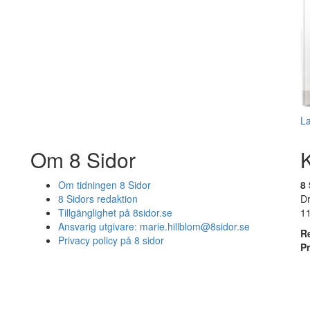
L
Om 8 Sidor
Om tidningen 8 Sidor
8 
8 Sidors redaktion
D
Tillgänglighet på 8sidor.se
1
Ansvarig utgivare:
marie.hillblom@8sidor.se
R
Privacy policy på 8 sidor
P