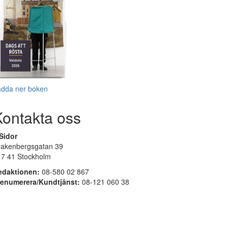
adda ner boken
Kontakta oss
Sidor
rakenbergsgatan 39
17 41 Stockholm
edaktionen:
08-580 02 867
renumerera/Kundtjänst:
08-121 060 38