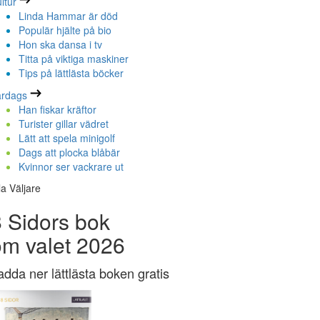
ltur
Linda Hammar är död
Populär hjälte på bio
Hon ska dansa i tv
Titta på viktiga maskiner
Tips på lättlästa böcker
ardags
Han fiskar kräftor
Turister gillar vädret
Lätt att spela minigolf
Dags att plocka blåbär
Kvinnor ser vackrare ut
la Väljare
 Sidors bok
om valet 2026
adda ner lättlästa boken gratis