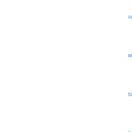
Vä
Al
Sp