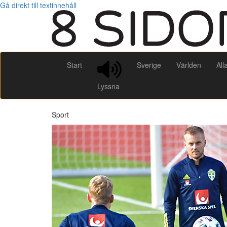
Gå direkt till textinnehåll
Start
Sverige
Världen
All
Lyssna
Sport