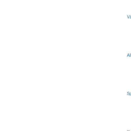
Vä
Al
Sp