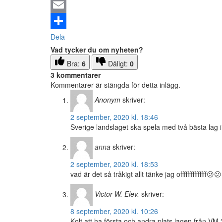
Email
Dela
Vad tycker du om nyheten?
Bra:
6
Dåligt:
0
3 kommentarer
Kommentarer är stängda för detta inlägg.
Anonym
skriver:
2 september, 2020 kl. 18:46
Sverige landslaget ska spela med två bästa lag i
anna
skriver:
2 september, 2020 kl. 18:53
vad är det så tråkigt allt tänke jag offffffffffff
Victor W. Elev.
skriver:
8 september, 2020 kl. 10:26
Kolt att ha första och andra plats lagen från V