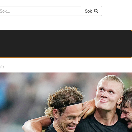
ktext
Sök
uiz