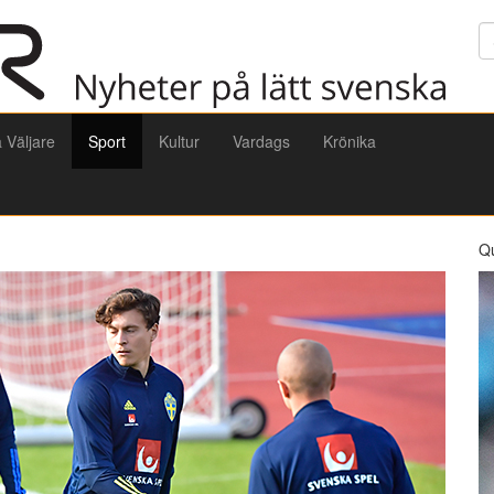
Sö
a Väljare
Sport
Kultur
Vardags
Krönika
Q