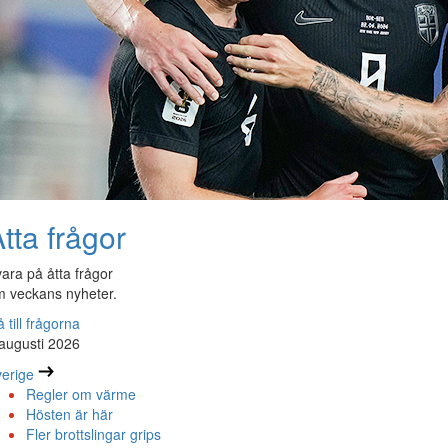
tta frågor
ara på åtta frågor
 veckans nyheter.
 till frågorna
augusti 2026
erige
Regler om värme
Hösten är här
Fler brottslingar grips