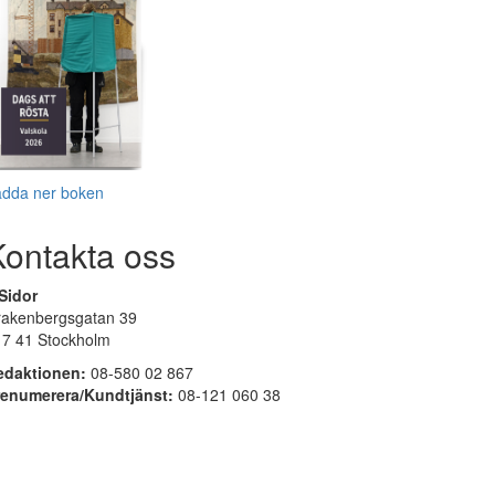
adda ner boken
Kontakta oss
Sidor
rakenbergsgatan 39
17 41 Stockholm
edaktionen:
08-580 02 867
renumerera/Kundtjänst:
08-121 060 38