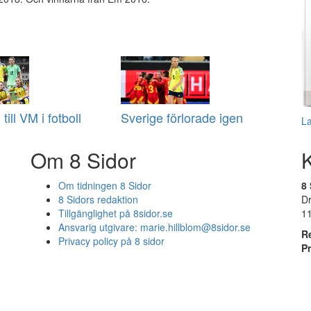
 till VM i fotboll
Sverige förlorade igen
L
Om 8 Sidor
Om tidningen 8 Sidor
8 
8 Sidors redaktion
D
Tillgänglighet på 8sidor.se
1
Ansvarig utgivare:
marie.hillblom@8sidor.se
R
Privacy policy på 8 sidor
P