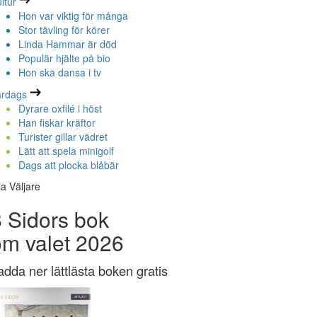
ltur
Hon var viktig för många
Stor tävling för körer
Linda Hammar är död
Populär hjälte på bio
Hon ska dansa i tv
ardags
Dyrare oxfilé i höst
Han fiskar kräftor
Turister gillar vädret
Lätt att spela minigolf
Dags att plocka blåbär
la Väljare
 Sidors bok
om valet 2026
adda ner lättlästa boken gratis