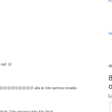
Ku
V
 rad. 😑
Al
8
fff😕😕😕😕😕😕😕😕😕😕😕 alla är inte samma ronaldo
L
M 2018. Och vinnarna från Em 2016.