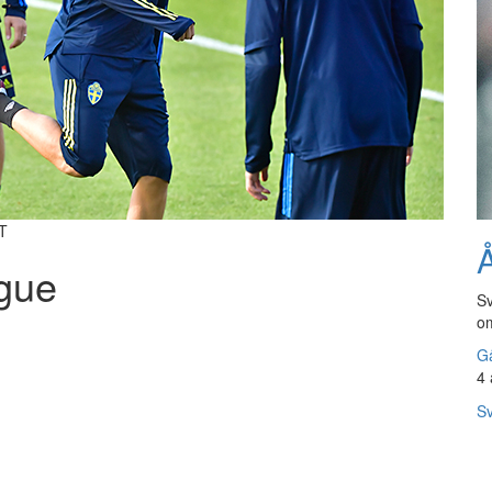
TT
Å
ague
Sv
om
Gå
4 
Sv