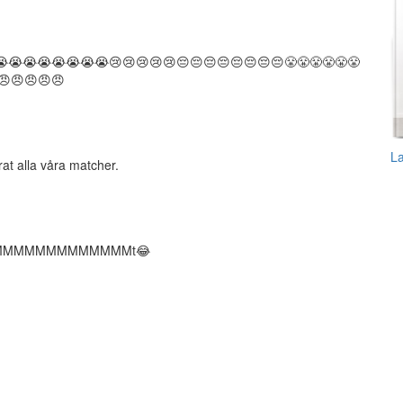
😭😭😭😭😭😭😭😭😭😢😢😢😢😢😔😔😔😔😔😔😔😔😤😤😤😤😤😤
😠😠😠😠😠
L
rat alla våra matcher.
MMMMMMMMMMMMMMt😂