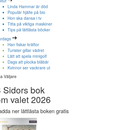
ltur
Linda Hammar är död
Populär hjälte på bio
Hon ska dansa i tv
Titta på viktiga maskiner
Tips på lättlästa böcker
ardags
Han fiskar kräftor
Turister gillar vädret
Lätt att spela minigolf
Dags att plocka blåbär
Kvinnor ser vackrare ut
la Väljare
 Sidors bok
om valet 2026
adda ner lättlästa boken gratis