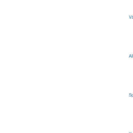
Vä
Al
Sp