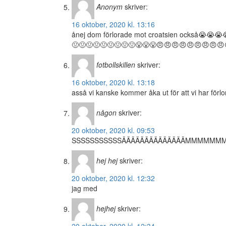
Anonym
skriver:
16 oktober, 2020 kl. 13:16
ånej dom förlorade mot croatsien också😭😭
🤢🤢🤢🤢🤢🤢🤢🤢🤢😤😤😤😠😠😠😠😠😠😠😠😠
fotbollskillen
skriver:
16 oktober, 2020 kl. 13:18
asså vi kanske kommer åka ut för att vi har förlo
någon
skriver:
20 oktober, 2020 kl. 09:53
SSSSSSSSSSSÄÄÄÄÄÄÄÄÄÄÄÄÄÄMMMMM
hej hej
skriver:
20 oktober, 2020 kl. 12:32
jag med
hejhej
skriver: