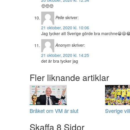
20 oktober, 2020 kl. 12:34
🤑🤑🤑
Pelle
skriver:
21 oktober, 2020 kl. 10:06
Jag tycker att Sverige görde bra marchne😀😃
Anonym
skriver:
21 oktober, 2020 kl. 14:25
det är bra tycker jag
Fler liknande artiklar
Bråket om VM är slut
Sverige vill
Skaffa 8 Sidor