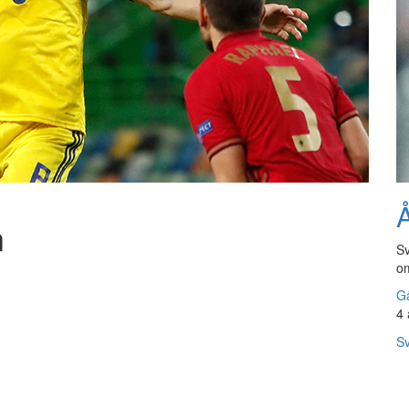
Å
n
Sv
om
Gå
4 
Sv