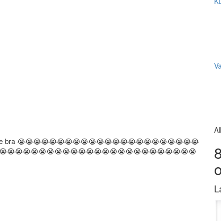
Ku
V
Al
å inte bra 😭😭😭😭😭😭😭😭😭😭😭😭😭😭😭😭😭😭😭😭😭😭😭
8
😭😭😭😭😭😭😭😭😭😭😭😭😭😭😭😭😭😭😭😭😭😭😭😭😭
L