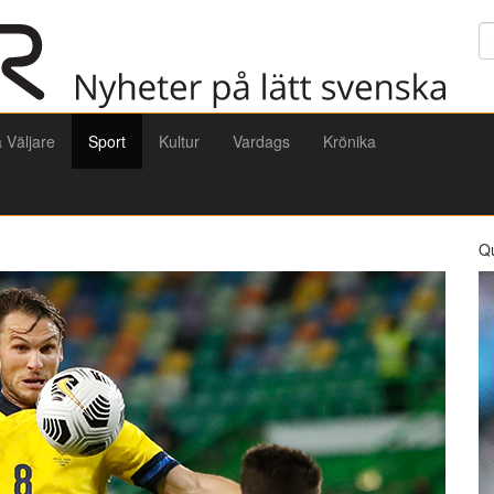
Sö
a Väljare
Sport
Kultur
Vardags
Krönika
Q