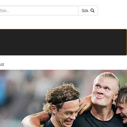
ktext
Sök
uiz