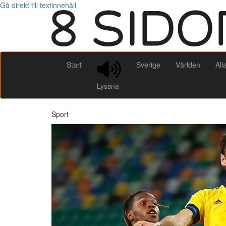
Gå direkt till textinnehåll
Start
Sverige
Världen
All
Lyssna
Sport