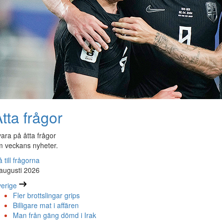
tta frågor
ara på åtta frågor
 veckans nyheter.
 till frågorna
augusti 2026
erige
Fler brottslingar grips
Billigare mat i affären
Man från gäng dömd i Irak