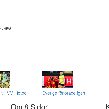
😂🙂😭😷
 till VM i fotboll
Sverige förlorade igen
Om 8 Sidor