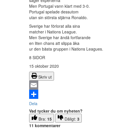
säger experterna
Men Portugal vann klart med 3-0.
Portugal spelade dessutom
utan sin största stjärna Ronaldo.
Sverige har förlorat alla sina
matcher i Nations League.
Men Sverige har ändå fortfarande
en liten chans att slippa åka
ur den bästa gruppen i Nations Leagues.
8 SIDOR
15 oktober 2020
Skriv ut
Email
Dela
Vad tycker du om nyheten?
Bra:
15
Dåligt:
3
11 kommentarer