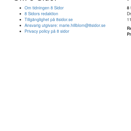
Om tidningen 8 Sidor
8 
8 Sidors redaktion
D
Tillgänglighet på 8sidor.se
1
Ansvarig utgivare:
marie.hillblom@8sidor.se
R
Privacy policy på 8 sidor
P