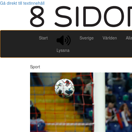
Gå direkt till textinnehåll
Start
Sverige
Världen
All
Lyssna
Sport