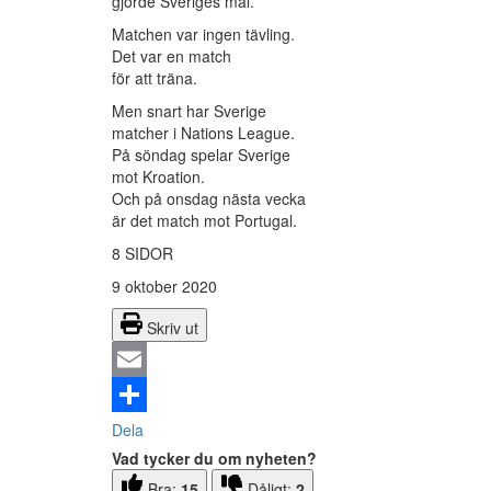
gjorde Sveriges mål.
Matchen var ingen tävling.
Det var en match
för att träna.
Men snart har Sverige
matcher i Nations League.
På söndag spelar Sverige
mot Kroation.
Och på onsdag nästa vecka
är det match mot Portugal.
8 SIDOR
9 oktober 2020
Skriv ut
Email
Dela
Vad tycker du om nyheten?
Bra:
15
Dåligt:
2