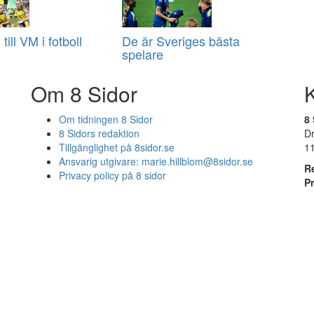
 till VM i fotboll
De är Sveriges bästa
spelare
Om 8 Sidor
Om tidningen 8 Sidor
8 
8 Sidors redaktion
D
Tillgänglighet på 8sidor.se
1
Ansvarig utgivare:
marie.hillblom@8sidor.se
R
Privacy policy på 8 sidor
P