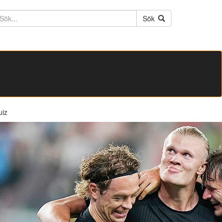
ktext
Sök
uiz