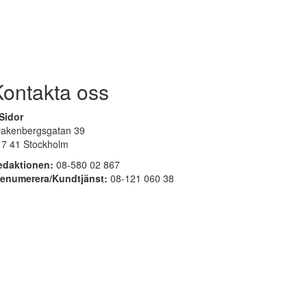
Kontakta oss
Sidor
rakenbergsgatan 39
17 41 Stockholm
edaktionen:
08-580 02 867
renumerera/Kundtjänst:
08-121 060 38