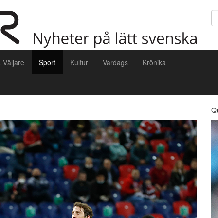
Sö
a Väljare
Sport
Kultur
Vardags
Krönika
Q