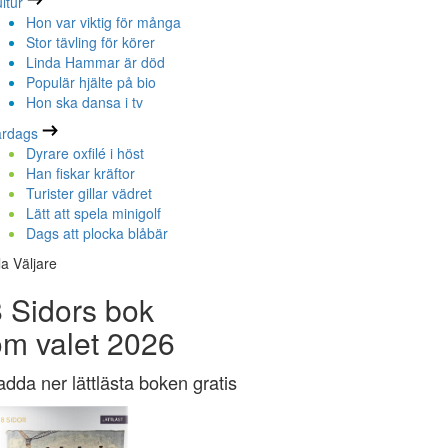
ltur
Hon var viktig för många
Stor tävling för körer
Linda Hammar är död
Populär hjälte på bio
Hon ska dansa i tv
ardags
Dyrare oxfilé i höst
Han fiskar kräftor
Turister gillar vädret
Lätt att spela minigolf
Dags att plocka blåbär
la Väljare
 Sidors bok
om valet 2026
adda ner lättlästa boken gratis