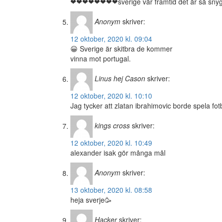
❤❤❤❤❤❤❤❤sverige vår framtid det är så snygg
Anonym
skriver:
12 oktober, 2020 kl. 09:04
😀 Sverige är skitbra de kommer
vinna mot portugal.
Linus hej Cason
skriver:
12 oktober, 2020 kl. 10:10
Jag tycker att zlatan ibrahimovic borde spela fotb
kings cross
skriver:
12 oktober, 2020 kl. 10:49
alexander isak gör många mål
Anonym
skriver:
13 oktober, 2020 kl. 08:58
heja sverje🥳
Hacker
skriver: