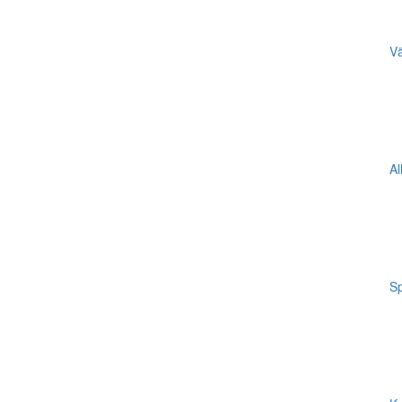
Vä
Al
Sp