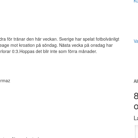
Ku
ra för tränar den här veckan. Sverige har spelat fotbolvänligt
V
leage mot kroation på söndag. Nästa vecka på onsdag har
lorar 0:3.Hoppas det blir inte som förra månader.
durmaz
Al
8
L