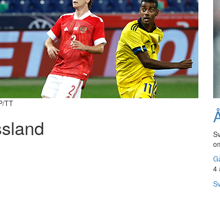
AP/TT
Å
ssland
Sv
om
Gå
4 
Sv