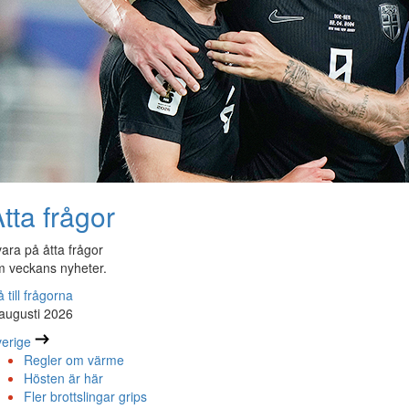
tta frågor
ara på åtta frågor
 veckans nyheter.
 till frågorna
augusti 2026
erige
Regler om värme
Hösten är här
Fler brottslingar grips