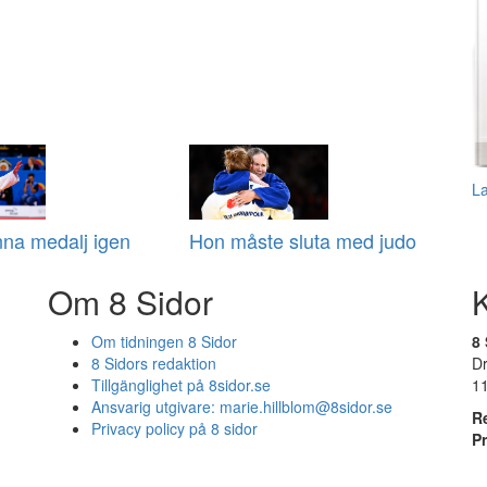
L
inna medalj igen
Hon måste sluta med judo
Om 8 Sidor
Om tidningen 8 Sidor
8 
8 Sidors redaktion
D
Tillgänglighet på 8sidor.se
1
Ansvarig utgivare:
marie.hillblom@8sidor.se
R
Privacy policy på 8 sidor
P