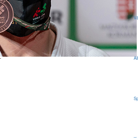
Vä
Al
T
Sp