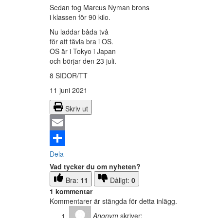
Sedan tog Marcus Nyman brons
i klassen för 90 kilo.
Nu laddar båda två
för att tävla bra i OS.
OS är i Tokyo i Japan
och börjar den 23 juli.
8 SIDOR/TT
11 juni 2021
Skriv ut
Email
Dela
Vad tycker du om nyheten?
Bra:
11
Dåligt:
0
1 kommentar
Kommentarer är stängda för detta inlägg.
Anonym
skriver: