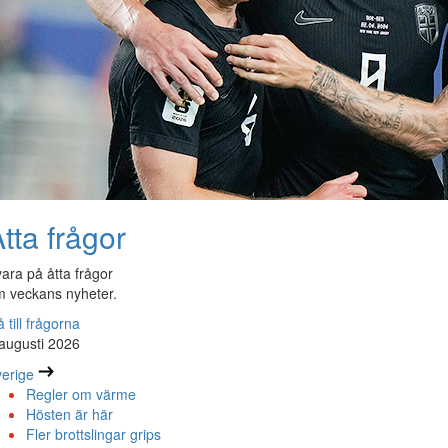
tta frågor
ara på åtta frågor
 veckans nyheter.
 till frågorna
augusti 2026
erige
Regler om värme
Hösten är här
Fler brottslingar grips