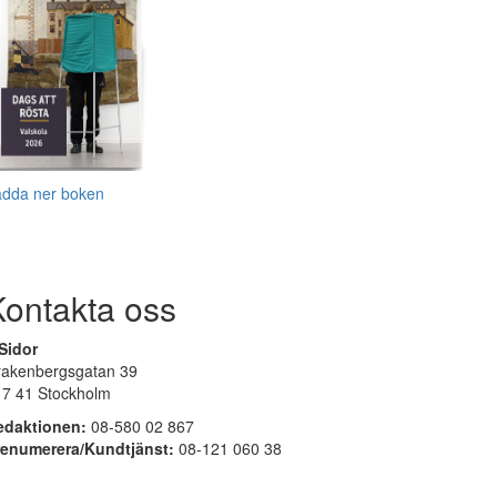
adda ner boken
Kontakta oss
Sidor
rakenbergsgatan 39
17 41 Stockholm
edaktionen:
08-580 02 867
renumerera/Kundtjänst:
08-121 060 38