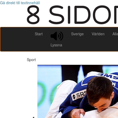
Gå direkt till textinnehåll
Start
Sverige
Världen
All
Lyssna
Sport