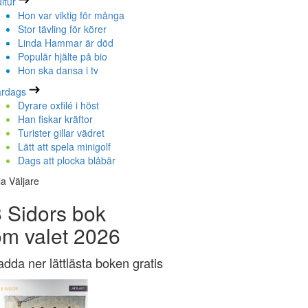
ltur
Hon var viktig för många
Stor tävling för körer
Linda Hammar är död
Populär hjälte på bio
Hon ska dansa i tv
ardags
Dyrare oxfilé i höst
Han fiskar kräftor
Turister gillar vädret
Lätt att spela minigolf
Dags att plocka blåbär
la Väljare
 Sidors bok
om valet 2026
adda ner lättlästa boken gratis