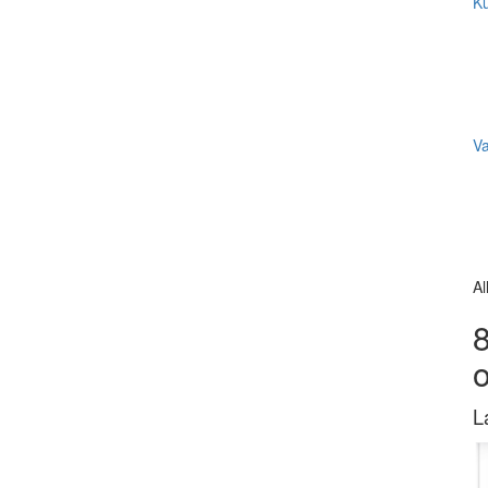
Ku
V
Al
8
L