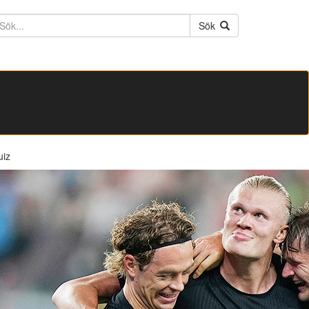
ktext
Sök
uiz