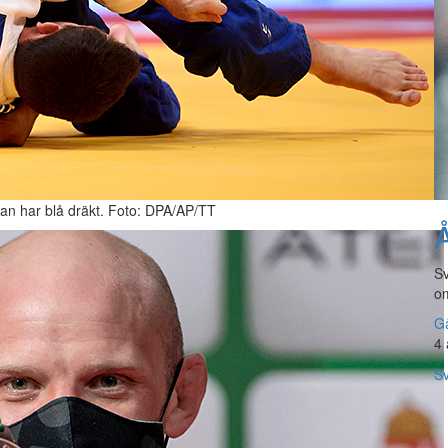
an har blå dräkt. Foto: DPA/AP/TT
Å
Sv
om
Gå
4 
Sv