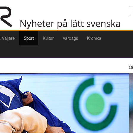
Sö
a Väljare
Sport
Kultur
Vardags
Krönika
Q