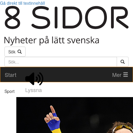
Gå direkt till textinnehåll
Sök
Söktext
Start
Mer
Lyssna
Sport