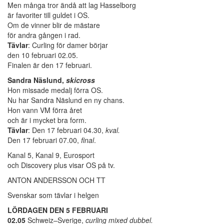
Men många tror ändå att lag Hasselborg
är favoriter till guldet i OS.
Om de vinner blir de mästare
för andra gången i rad.
Tävlar
: Curling för damer börjar
den 10 februari 02.05.
Finalen är den 17 februari.
Sandra Näslund,
skicross
Hon missade medalj förra OS.
Nu har Sandra Näslund en ny chans.
Hon vann VM förra året
och är i mycket bra form.
Tävlar
: Den 17 februari 04.30,
kval.
Den 17 februari 07.00,
final
.
Kanal 5, Kanal 9, Eurosport
och Discovery plus visar OS på tv.
ANTON ANDERSSON OCH TT
Svenskar som tävlar i helgen
LÖRDAGEN DEN 5 FEBRUARI
02.05
Schweiz–Sverige,
curling mixed dubbel.