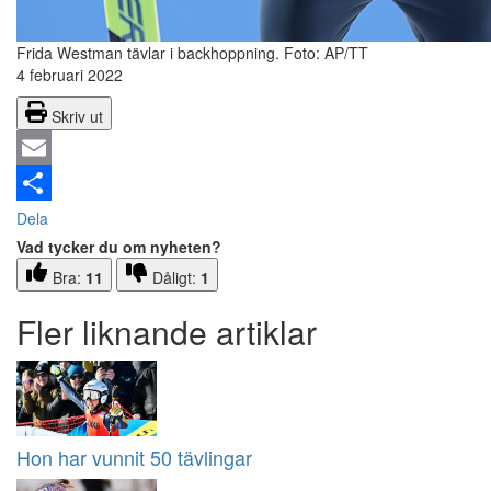
Frida Westman tävlar i backhoppning.
Foto: AP/TT
4 februari 2022
Skriv ut
Email
Dela
Vad tycker du om nyheten?
Bra:
11
Dåligt:
1
Fler liknande artiklar
Hon har vunnit 50 tävlingar