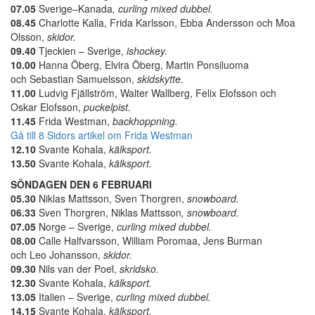
07.05
Sverige–Kanada
, curling mixed dubbel.
08.45
Charlotte Kalla, Frida Karlsson, Ebba Andersson och Moa
Olsson,
skidor.
09.40
Tjeckien – Sverige,
ishockey.
10.00
Hanna Öberg, Elvira Öberg, Martin Ponsiluoma
och Sebastian Samuelsson,
skidskytte.
11.00
Ludvig Fjällström, Walter Wallberg, Felix Elofsson och
Oskar Elofsson,
puckelpist.
11.45
Frida Westman,
backhoppning.
Gå till 8 Sidors artikel om Frida Westman
12.10
Svante Kohala,
kälksport.
13.50
Svante Kohala,
kälksport.
SÖNDAGEN DEN 6 FEBRUARI
05.30
Niklas Mattsson, Sven Thorgren,
snowboard.
06.33
Sven Thorgren, Niklas Mattsson
, snowboard.
07.05
Norge – Sverige,
curling mixed dubbel.
08.00
Calle Halfvarsson, William Poromaa, Jens Burman
och Leo Johansson,
skidor.
09.30
Nils van der Poel,
skridsko.
12.30
Svante Kohala,
kälksport.
13.05
Italien – Sverige,
curling mixed dubbel.
14.15
Svante Kohala,
kälksport.