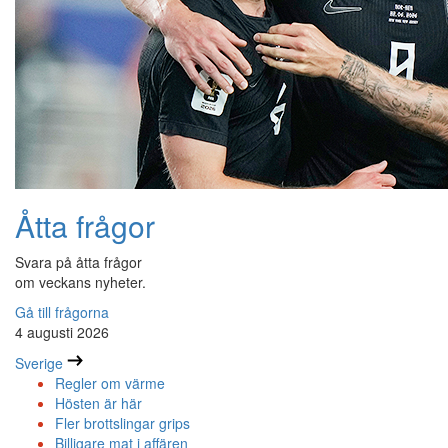
Åtta frågor
Svara på åtta frågor
om veckans nyheter.
Gå till frågorna
4 augusti 2026
Sverige
Regler om värme
Hösten är här
Fler brottslingar grips
Billigare mat i affären