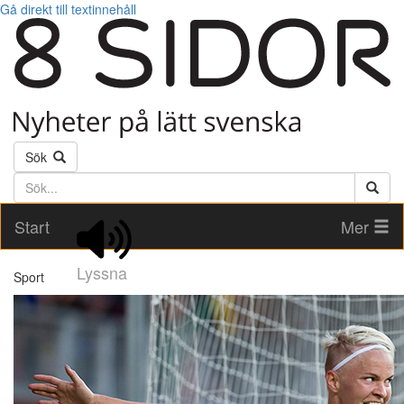
Gå direkt till textinnehåll
Sök
Söktext
Start
Mer
Lyssna
Sport