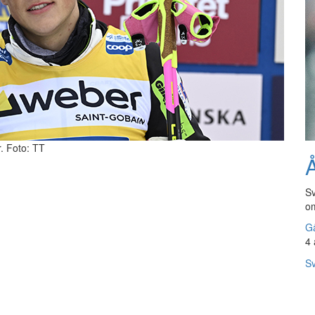
. Foto: TT
Å
Sv
om
Gå
4 
Sv