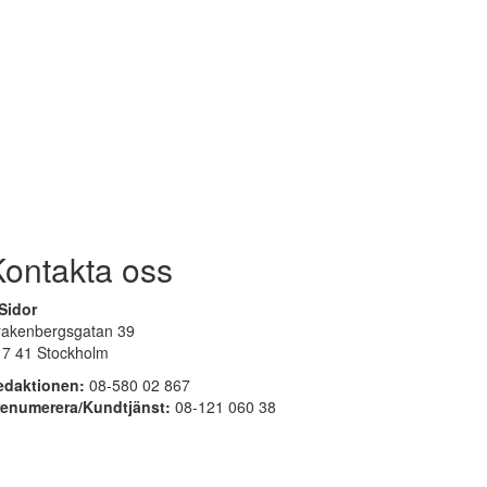
Kontakta oss
Sidor
rakenbergsgatan 39
17 41 Stockholm
edaktionen:
08-580 02 867
renumerera/Kundtjänst:
08-121 060 38