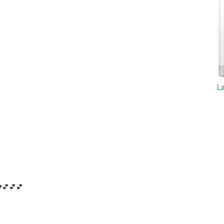
L
💔💕💕💕