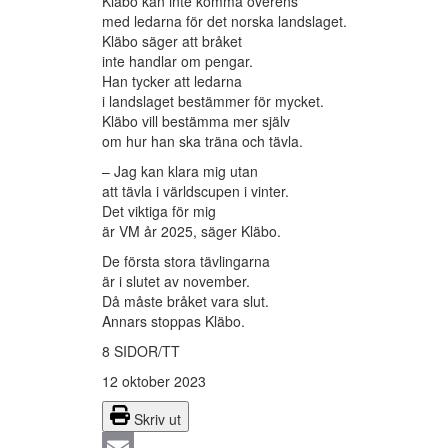
Kläbo kan inte komma överens
med ledarna för det norska landslaget.
Kläbo säger att bråket
inte handlar om pengar.
Han tycker att ledarna
i landslaget bestämmer för mycket.
Kläbo vill bestämma mer själv
om hur han ska träna och tävla.
– Jag kan klara mig utan
att tävla i världscupen i vinter.
Det viktiga för mig
är VM år 2025, säger Kläbo.
De första stora tävlingarna
är i slutet av november.
Då måste bråket vara slut.
Annars stoppas Kläbo.
8 SIDOR/TT
12 oktober 2023
Skriv ut