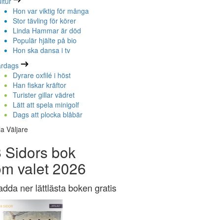
ltur
Hon var viktig för många
Stor tävling för körer
Linda Hammar är död
Populär hjälte på bio
Hon ska dansa i tv
ardags
Dyrare oxfilé i höst
Han fiskar kräftor
Turister gillar vädret
Lätt att spela minigolf
Dags att plocka blåbär
la Väljare
 Sidors bok
om valet 2026
adda ner lättlästa boken gratis