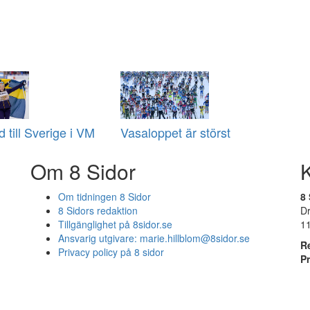
 till Sverige i VM
Vasaloppet är störst
Om 8 Sidor
Om tidningen 8 Sidor
8 
8 Sidors redaktion
D
Tillgänglighet på 8sidor.se
1
Ansvarig utgivare:
marie.hillblom@8sidor.se
R
Privacy policy på 8 sidor
P