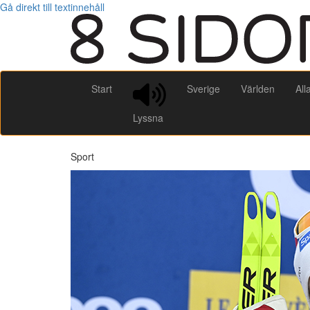
Gå direkt till textinnehåll
Start
Sverige
Världen
All
Lyssna
Sport