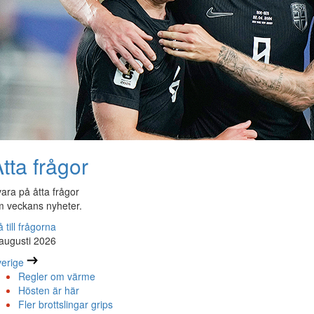
tta frågor
ara på åtta frågor
 veckans nyheter.
 till frågorna
augusti 2026
erige
Regler om värme
Hösten är här
Fler brottslingar grips