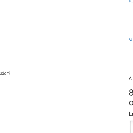
Ku
V
sidor?
Al
8
L