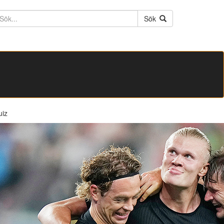
ktext
Sök
uiz