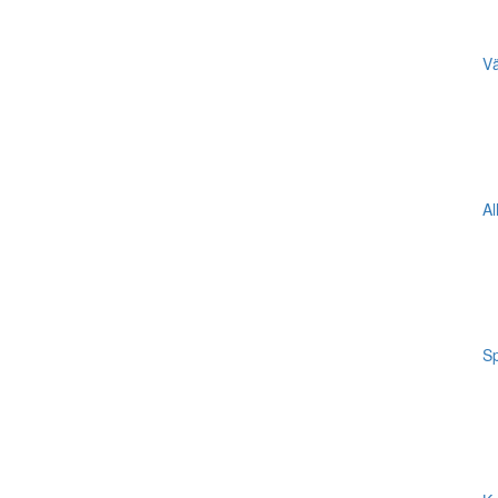
Vä
Al
Sp