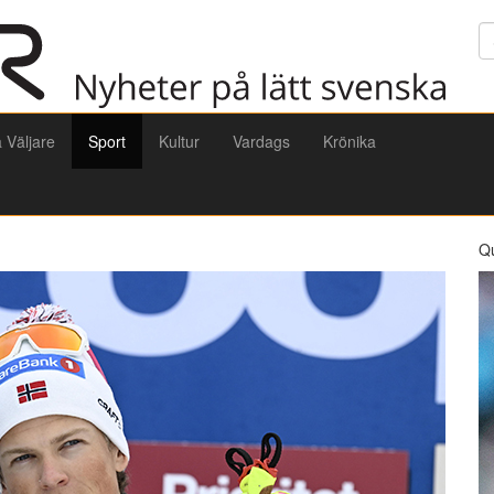
Sö
a Väljare
Sport
Kultur
Vardags
Krönika
Q