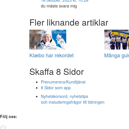
16 oktober, 2023 kl. 10:26
du måste svara mig
Fler liknande artiklar
Klæbo har rekordet
Många guld
Skaffa 8 Sidor
Prenumerera/Kundtjänst
8 Sidor som app
Nyhetskorsord, nyhetstips
och instuderingsfrågor till tidningen
Följ oss: