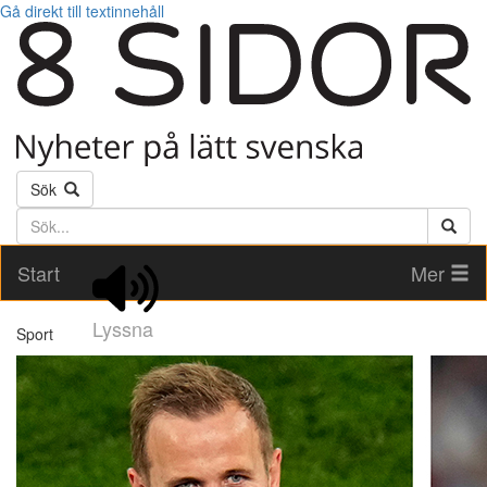
Gå direkt till textinnehåll
Sök
Söktext
Start
Mer
Lyssna
Sport