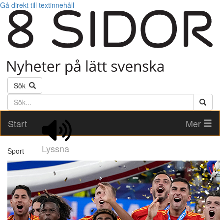
Gå direkt till textinnehåll
Sök
Söktext
Start
Mer
Lyssna
Sport