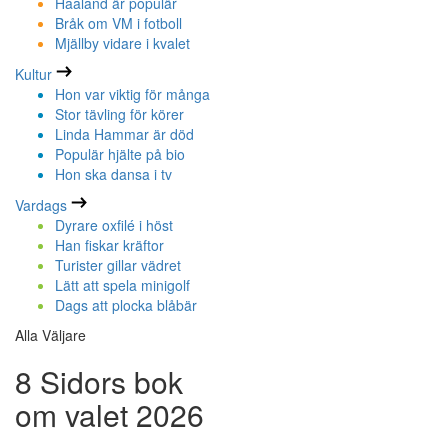
Haaland är populär
Bråk om VM i fotboll
Mjällby vidare i kvalet
Kultur
Hon var viktig för många
Stor tävling för körer
Linda Hammar är död
Populär hjälte på bio
Hon ska dansa i tv
Vardags
Dyrare oxfilé i höst
Han fiskar kräftor
Turister gillar vädret
Lätt att spela minigolf
Dags att plocka blåbär
Alla Väljare
8 Sidors bok
om valet 2026