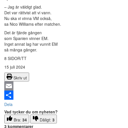
– Jag är väldigt glad.
Det var rättvist att vi vann.
Nu ska vi vinna VM också,
sa Nico Williams efter matchen.
Det är fjärde gången
som Spanien vinner EM.
Inget annat lag har vunnit EM
så många gånger.
8 SIDOR/TT
15 juli 2024
Skriv ut
Email
Dela
Vad tycker du om nyheten?
Bra:
34
Dåligt:
3
3 kommentarer