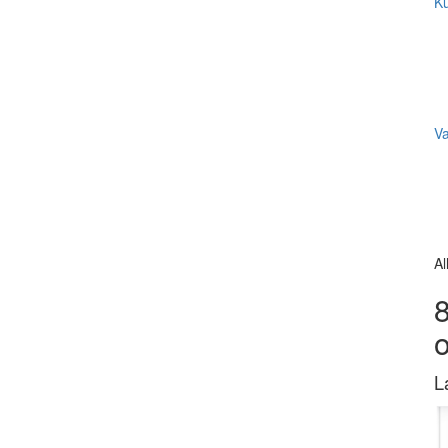
Ku
V
Al
8
L