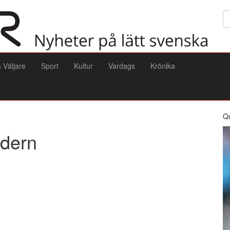
Sö
a Väljare
Sport
Kultur
Vardags
Krönika
Q
ndern