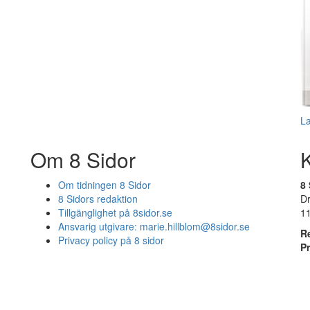
L
Om 8 Sidor
Om tidningen 8 Sidor
8 
8 Sidors redaktion
D
Tillgänglighet på 8sidor.se
1
Ansvarig utgivare:
marie.hillblom@8sidor.se
R
Privacy policy på 8 sidor
P