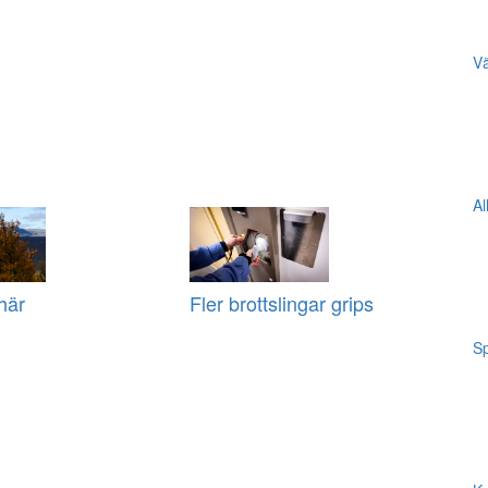
Vä
Al
här
Fler brottslingar grips
Sp