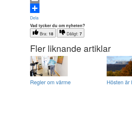
Email
Dela
Vad tycker du om nyheten?
Bra:
18
Dåligt:
7
Fler liknande artiklar
Regler om värme
Hösten är 