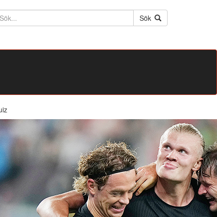
ktext
Sök
uiz