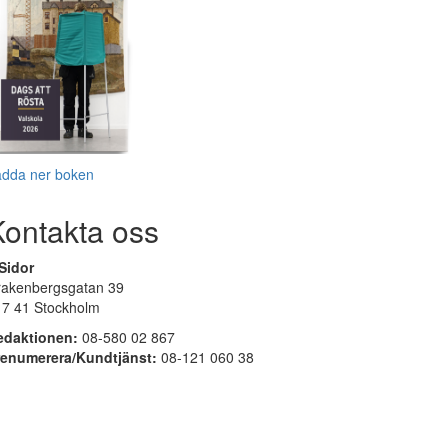
adda ner boken
Kontakta oss
Sidor
rakenbergsgatan 39
17 41 Stockholm
edaktionen:
08-580 02 867
renumerera/Kundtjänst:
08-121 060 38