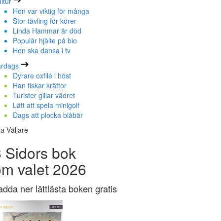
ltur
Hon var viktig för många
Stor tävling för körer
Linda Hammar är död
Populär hjälte på bio
Hon ska dansa i tv
ardags
Dyrare oxfilé i höst
Han fiskar kräftor
Turister gillar vädret
Lätt att spela minigolf
Dags att plocka blåbär
la Väljare
 Sidors bok
om valet 2026
adda ner lättlästa boken gratis