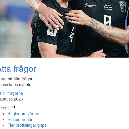
tta frågor
ara på åtta frågor
 veckans nyheter.
 till frågorna
augusti 2026
erige
Regler om värme
Hösten är här
Fler brottslingar grips