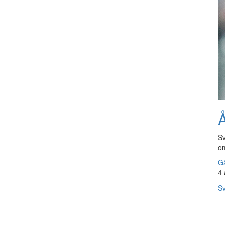
Å
Sv
om
Gå
4 
Sv