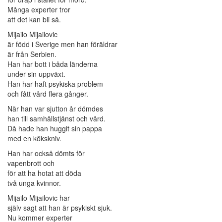
Många experter tror
att det kan bli så.
Mijailo Mijailovic
är född i Sverige men han föräldrar
är från Serbien.
Han har bott i båda länderna
under sin uppväxt.
Han har haft psykiska problem
och fått vård flera gånger.
När han var sjutton år dömdes
han till samhällstjänst och vård.
Då hade han huggit sin pappa
med en kökskniv.
Han har också dömts för
vapenbrott och
för att ha hotat att döda
två unga kvinnor.
Mijailo Mijailovic har
själv sagt att han är psykiskt sjuk.
Nu kommer experter