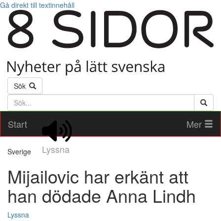
Gå direkt till textinnehåll
Sök
Söktext
Start
Mer
Lyssna
Sverige
Mijailovic har erkänt att
han dödade Anna Lindh
Lyssna