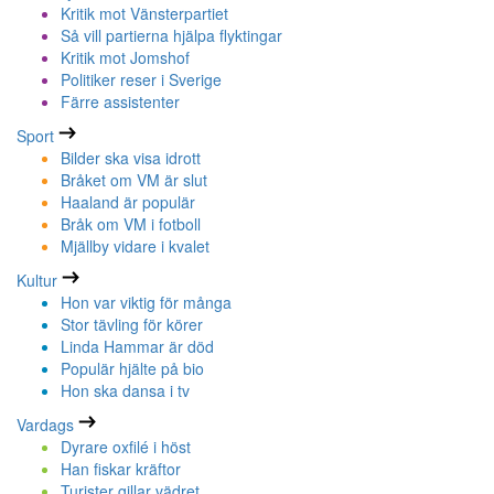
Kritik mot Vänsterpartiet
Så vill partierna hjälpa flyktingar
Kritik mot Jomshof
Politiker reser i Sverige
Färre assistenter
Sport
Bilder ska visa idrott
Bråket om VM är slut
Haaland är populär
Bråk om VM i fotboll
Mjällby vidare i kvalet
Kultur
Hon var viktig för många
Stor tävling för körer
Linda Hammar är död
Populär hjälte på bio
Hon ska dansa i tv
Vardags
Dyrare oxfilé i höst
Han fiskar kräftor
Turister gillar vädret