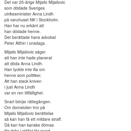
Det var 25-årige Mijailo Mijailovic
som dödade Sveriges
utrikesminister Anna Lindh
på varuhuset NK i Stockholm.
Han har nu erkänt att
han dödade henne.
Det berättade hans advokat
Peter Althin i onsdags.
Mijailo Mijailovic säger
att han inte hade planerat
att döda Anna Lindh.
Han tyckte inte illa om
henne som politiker.
Att han stack kniven
i just Anna Lindh
var en ren tillfällighet.
Snart börjar rättegången.
Om domstolen tror på
Mijailo Mijailovic berättelse
så kan han få ett mildare straff.
Då kan han kanske dömas
för dråp i stället för mord.