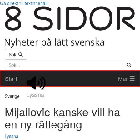
Gå direkt till textinnehåll
Sök
Söktext
Start
Mer
Lyssna
Sverige
Mijailovic kanske vill ha
en ny rättegång
Lyssna