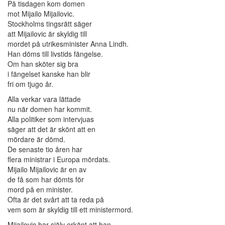
På tisdagen kom domen
mot Mijailo Mijailovic.
Stockholms tingsrätt säger
att Mijailovic är skyldig till
mordet på utrikesminister Anna Lindh.
Han döms till livstids fängelse.
Om han sköter sig bra
i fängelset kanske han blir
fri om tjugo år.
Alla verkar vara lättade
nu när domen har kommit.
Alla politiker som intervjuas
säger att det är skönt att en
mördare är dömd.
De senaste tio åren har
flera ministrar i Europa mördats.
Mijailo Mijailovic är en av
de få som har dömts för
mord på en minister.
Ofta är det svårt att ta reda på
vem som är skyldig till ett ministermord.
Mijailovic har själv erkänt att han