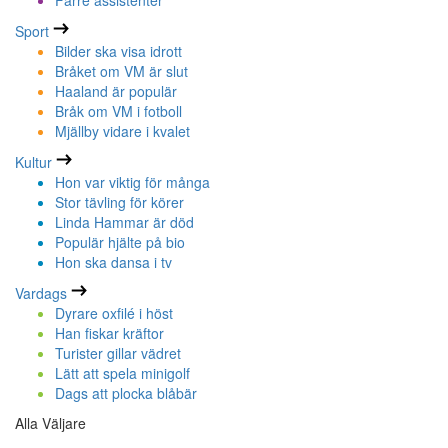
Färre assistenter
Sport
Bilder ska visa idrott
Bråket om VM är slut
Haaland är populär
Bråk om VM i fotboll
Mjällby vidare i kvalet
Kultur
Hon var viktig för många
Stor tävling för körer
Linda Hammar är död
Populär hjälte på bio
Hon ska dansa i tv
Vardags
Dyrare oxfilé i höst
Han fiskar kräftor
Turister gillar vädret
Lätt att spela minigolf
Dags att plocka blåbär
Alla Väljare