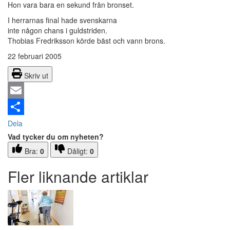
Hon vara bara en sekund från bronset.
I herrarnas final hade svenskarna
inte någon chans i guldstriden.
Thobias Fredriksson körde bäst och vann brons.
22 februari 2005
Skriv ut
Email
Dela
Vad tycker du om nyheten?
Bra:
0
Dåligt:
0
Fler liknande artiklar