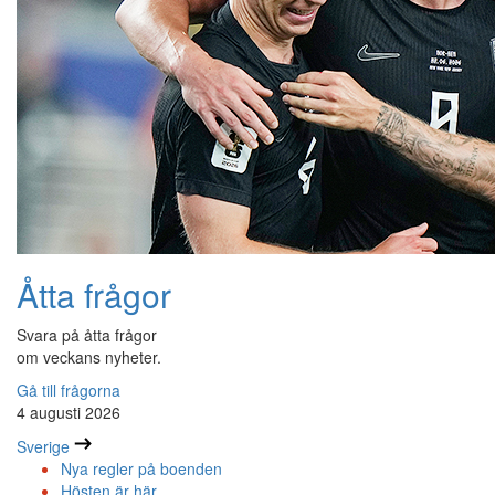
Åtta frågor
Svara på åtta frågor
om veckans nyheter.
Gå till frågorna
4 augusti 2026
Sverige
Nya regler på boenden
Hösten är här