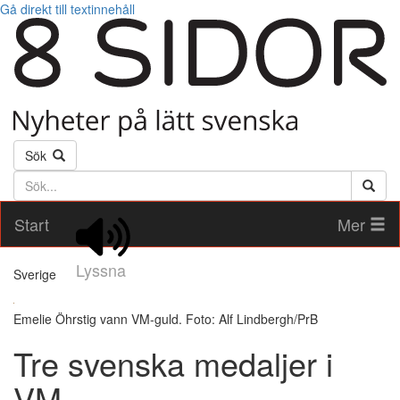
Gå direkt till textinnehåll
Sök
Söktext
Start
Mer
Lyssna
Sverige
Emelie Öhrstig vann VM-guld. Foto: Alf Lindbergh/PrB
Tre svenska medaljer i
VM