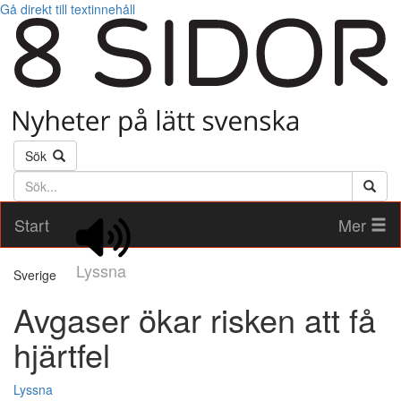
Gå direkt till textinnehåll
Sök
Söktext
Start
Mer
Lyssna
Sverige
Avgaser ökar risken att få
hjärtfel
Lyssna