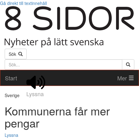
Gå direkt till textinnehåll
Sök
Söktext
Start
Mer
Lyssna
Sverige
Kommunerna får mer
pengar
Lyssna