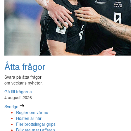
Åtta frågor
Svara på åtta frågor
om veckans nyheter.
Gå till frågorna
4 augusti 2026
Sverige
Regler om värme
Hösten är här
Fler brottslingar grips
Billigare mat i affären