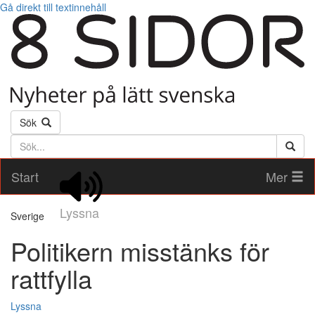
Gå direkt till textinnehåll
Sök
Söktext
Start
Mer
Lyssna
Sverige
Politikern misstänks för
rattfylla
Lyssna