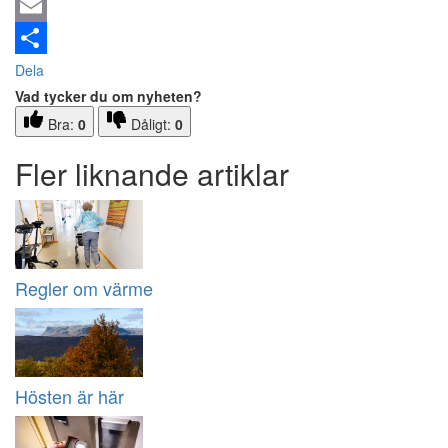
Email
Dela
Vad tycker du om nyheten?
Bra:
0
Dåligt:
0
Fler liknande artiklar
Regler om värme
Hösten är här