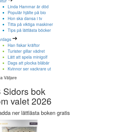
ltur
Linda Hammar är död
Populär hjälte på bio
Hon ska dansa i tv
Titta på viktiga maskiner
Tips på lättlästa böcker
ardags
Han fiskar kräftor
Turister gillar vädret
Lätt att spela minigolf
Dags att plocka blåbär
Kvinnor ser vackrare ut
la Väljare
 Sidors bok
om valet 2026
adda ner lättlästa boken gratis