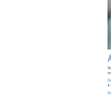
Å
Sv
om
Gå
4 
Sv