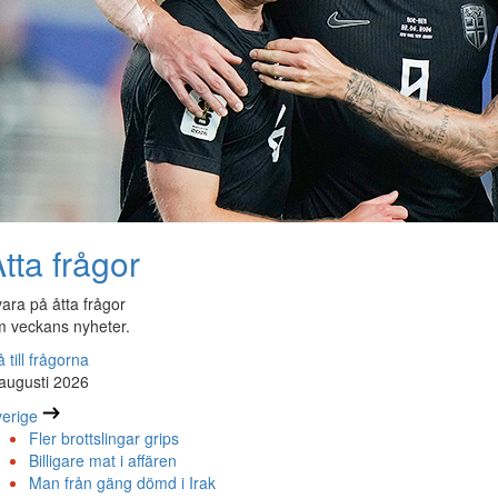
tta frågor
ara på åtta frågor
 veckans nyheter.
 till frågorna
augusti 2026
erige
Fler brottslingar grips
Billigare mat i affären
Man från gäng dömd i Irak