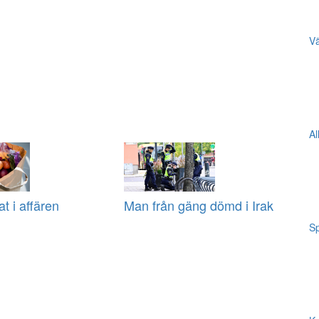
Vä
Al
at i affären
Man från gäng dömd i Irak
Sp