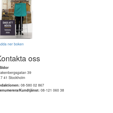
adda ner boken
Kontakta oss
Sidor
rakenbergsgatan 39
17 41 Stockholm
edaktionen:
08-580 02 867
renumerera/Kundtjänst:
08-121 060 38