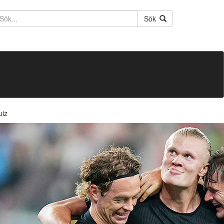
ktext
Sök
uiz