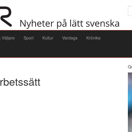
Sö
a Väljare
Sport
Kultur
Vardags
Krönika
Q
rbetssätt