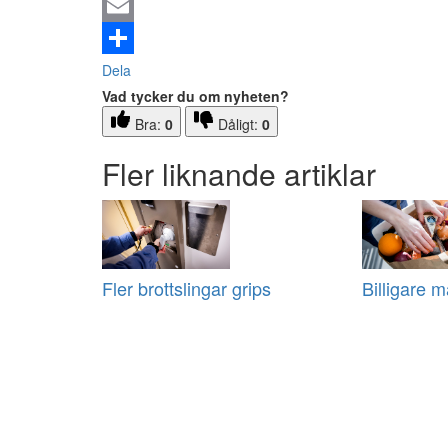
Email
Dela
Vad tycker du om nyheten?
Bra:
0
Dåligt:
0
Fler liknande artiklar
Fler brottslingar grips
Billigare m