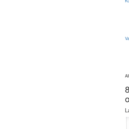
Ku
V
Al
8
L