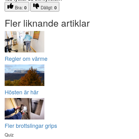
Bra:
0
Dåligt:
0
Fler liknande artiklar
Regler om värme
Hösten är här
Fler brottslingar grips
Quiz