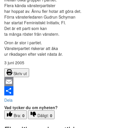
Flera kända vänsterpartister
har hoppat av. Ännu fler hotar att göra det.
Förra vänsterledaren Gudrun Schyman
har startat Feministiskt Initiativ, FI.
Det är ett parti som kan
ta många röster från vänstern.
Oron är stor i partiet.
Vänsterpartiet riskerar att åka
ur riksdagen efter valet nästa år.
3 juni 2005
Skriv ut
Email
Dela
Vad tycker du om nyheten?
Bra:
0
Dåligt:
0