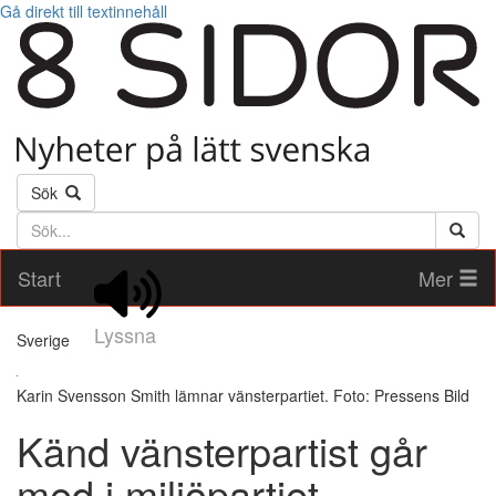
Gå direkt till textinnehåll
Sök
Söktext
Start
Mer
Lyssna
Sverige
Karin Svensson Smith lämnar vänsterpartiet. Foto: Pressens Bild
Känd vänsterpartist går
med i miljöpartiet