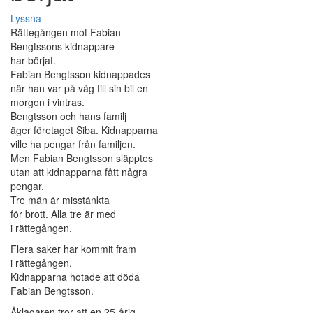
Lyssna
Rättegången mot Fabian
Bengtssons kidnappare
har börjat.
Fabian Bengtsson kidnappades
när han var på väg till sin bil en
morgon i vintras.
Bengtsson och hans familj
äger företaget Siba. Kidnapparna
ville ha pengar från familjen.
Men Fabian Bengtsson släpptes
utan att kidnapparna fått några
pengar.
Tre män är misstänkta
för brott. Alla tre är med
i rättegången.
Flera saker har kommit fram
i rättegången.
Kidnapparna hotade att döda
Fabian Bengtsson.
Åklagaren tror att en 25-årig