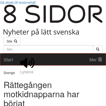
Gå direkt till textinnehåll
Sök
Söktext
Start
Mer
Lyssna
Sverige
Rättegången
motkidnapparna har
börjat