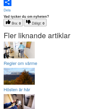
Email
Dela
Vad tycker du om nyheten?
Bra:
0
Dåligt:
0
Fler liknande artiklar
Regler om värme
Hösten är här