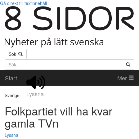
Gå direkt till textinnehåll
Sök
Söktext
Start
Mer
Lyssna
Sverige
Folkpartiet vill ha kvar
gamla TVn
Lyssna