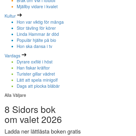
Bråk om VM i fotboll
Mjällby vidare i kvalet
Kultur
Hon var viktig för många
Stor tävling för körer
Linda Hammar är död
Populär hjälte på bio
Hon ska dansa i tv
Vardags
Dyrare oxfilé i höst
Han fiskar kräftor
Turister gillar vädret
Lätt att spela minigolf
Dags att plocka blåbär
Alla Väljare
8 Sidors bok
om valet 2026
Ladda ner lättlästa boken gratis