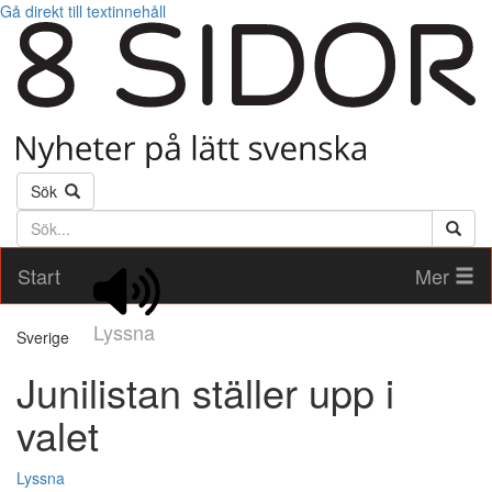
Gå direkt till textinnehåll
Sök
Söktext
Start
Mer
Lyssna
Sverige
Junilistan ställer upp i
valet
Lyssna