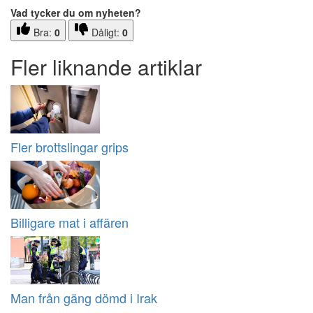
Vad tycker du om nyheten?
Bra:
0
Dåligt:
0
Fler liknande artiklar
Fler brottslingar grips
Billigare mat i affären
Man från gäng dömd i Irak