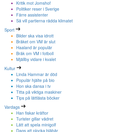
Kritik mot Jomshof
Politiker reser i Sverige
Färre assistenter
Så vill partierna rädda klimatet
Sport
Bilder ska visa idrott
Bråket om VM är slut
Haaland är populär
Bråk om VM i fotboll
Mjällby vidare i kvalet
Kultur
Linda Hammar är död
Populär hjälte på bio
Hon ska dansa i tv
Titta på viktiga maskiner
Tips på lättlästa böcker
Vardags
Han fiskar kräftor
Turister gillar vädret
Lätt att spela minigolf
Dags att plocka blåbär