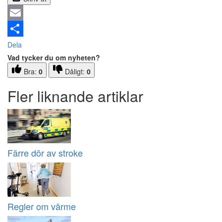
Email
Dela
Vad tycker du om nyheten?
Bra:
0
Dåligt:
0
Fler liknande artiklar
Färre dör av stroke
Regler om värme