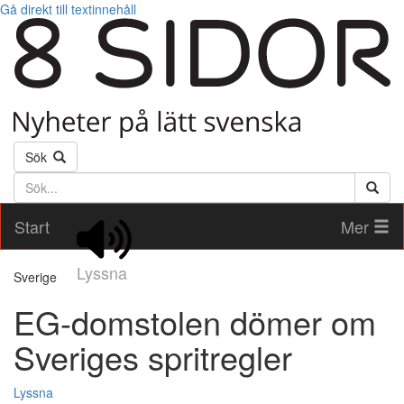
Gå direkt till textinnehåll
Sök
Söktext
Start
Mer
Lyssna
Sverige
EG-domstolen dömer om
Sveriges spritregler
Lyssna