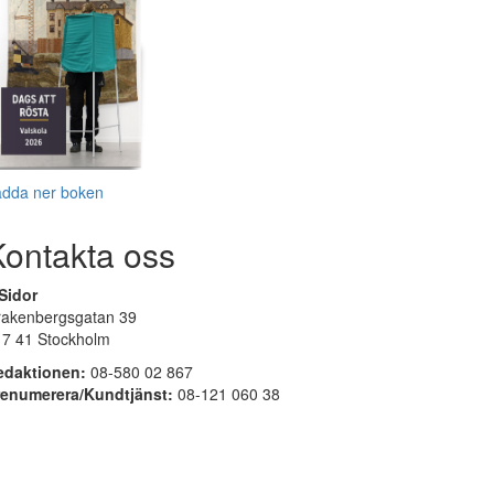
adda ner boken
Kontakta oss
Sidor
rakenbergsgatan 39
17 41 Stockholm
edaktionen:
08-580 02 867
renumerera/Kundtjänst:
08-121 060 38