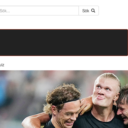
ktext
Sök
uiz