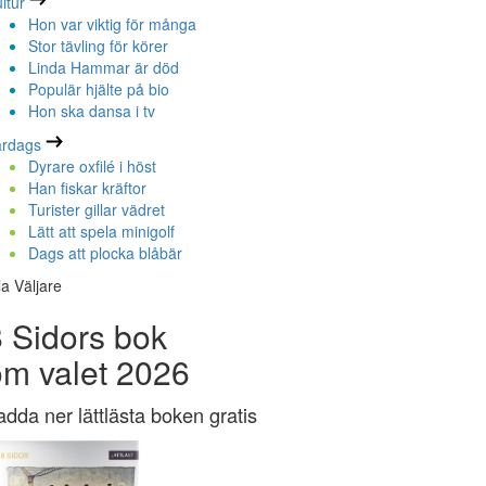
ltur
Hon var viktig för många
Stor tävling för körer
Linda Hammar är död
Populär hjälte på bio
Hon ska dansa i tv
ardags
Dyrare oxfilé i höst
Han fiskar kräftor
Turister gillar vädret
Lätt att spela minigolf
Dags att plocka blåbär
la Väljare
 Sidors bok
om valet 2026
adda ner lättlästa boken gratis