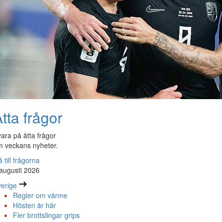
tta frågor
ara på åtta frågor
 veckans nyheter.
 till frågorna
augusti 2026
erige
Regler om värme
Hösten är här
Fler brottslingar grips