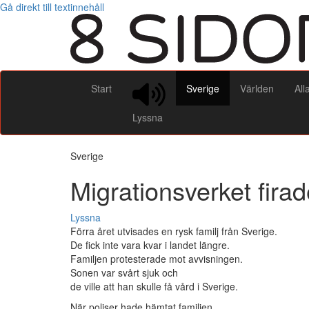
Gå direkt till textinnehåll
Start
Sverige
Världen
All
Lyssna
Sverige
Migrationsverket firad
Lyssna
Förra året utvisades en rysk familj från Sverige.
De fick inte vara kvar i landet längre.
Familjen protesterade mot avvisningen.
Sonen var svårt sjuk och
de ville att han skulle få vård i Sverige.
När poliser hade hämtat familjen