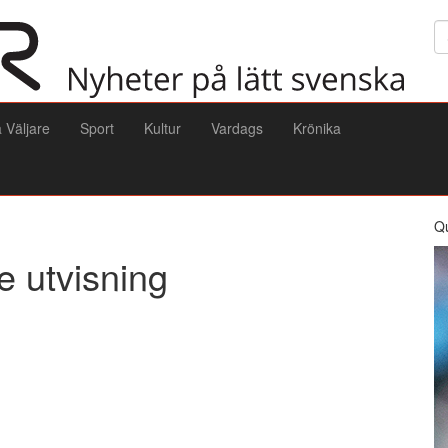
Sö
a Väljare
Sport
Kultur
Vardags
Krönika
Q
e utvisning