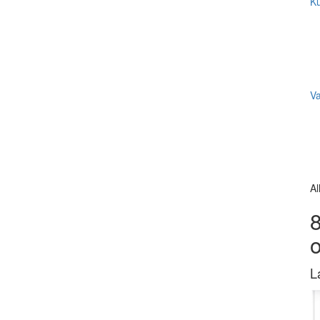
Ku
V
Al
8
L