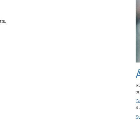
ats.
Å
Sv
om
Gå
4 
Sv