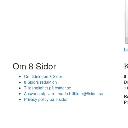
L
Om 8 Sidor
Om tidningen 8 Sidor
8 
8 Sidors redaktion
D
Tillgänglighet på 8sidor.se
1
Ansvarig utgivare:
marie.hillblom@8sidor.se
R
Privacy policy på 8 sidor
P