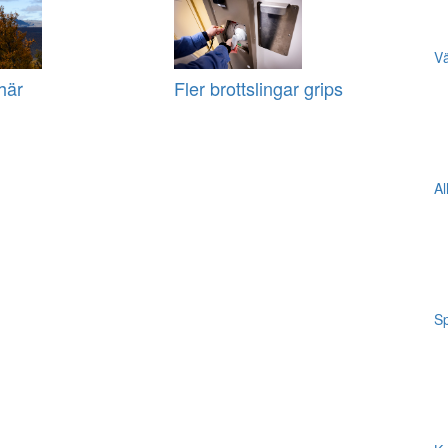
Vä
här
Fler brottslingar grips
Al
Sp