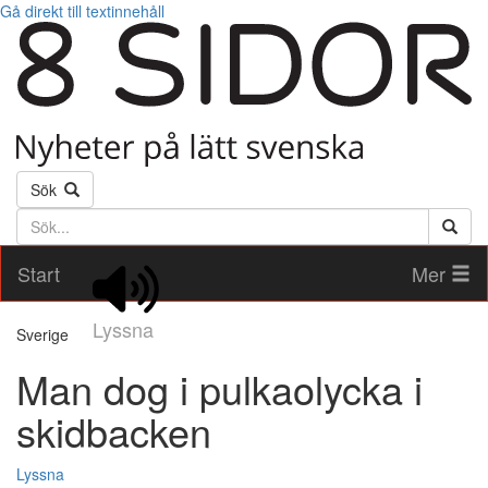
Gå direkt till textinnehåll
Sök
Söktext
Start
Mer
Lyssna
Sverige
Man dog i pulkaolycka i
skidbacken
Lyssna