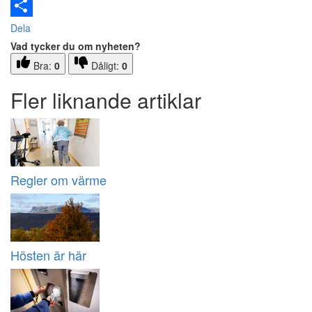
Email
Dela
Vad tycker du om nyheten?
Bra:
0
Dåligt:
0
Fler liknande artiklar
Regler om värme
Hösten är här