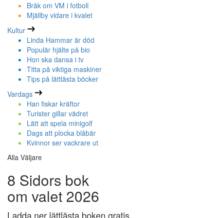
Bråk om VM i fotboll
Mjällby vidare i kvalet
Kultur
Linda Hammar är död
Populär hjälte på bio
Hon ska dansa i tv
Titta på viktiga maskiner
Tips på lättlästa böcker
Vardags
Han fiskar kräftor
Turister gillar vädret
Lätt att spela minigolf
Dags att plocka blåbär
Kvinnor ser vackrare ut
Alla Väljare
8 Sidors bok
om valet 2026
Ladda ner lättlästa boken gratis