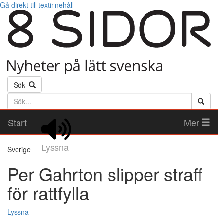
Gå direkt till textinnehåll
Sök
Söktext
Start
Mer
Lyssna
Sverige
Per Gahrton slipper straff
för rattfylla
Lyssna