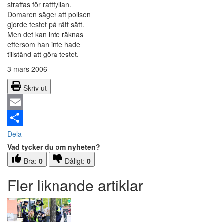
straffas för rattfyllan.
Domaren säger att polisen
gjorde testet på rätt sätt.
Men det kan inte räknas
eftersom han inte hade
tillstånd att göra testet.
3 mars 2006
Skriv ut
Email
Dela
Vad tycker du om nyheten?
Bra:
0
Dåligt:
0
Fler liknande artiklar