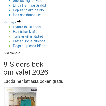
Stor tävling för körer
Linda Hammar är död
Populär hjälte på bio
Hon ska dansa i tv
Vardags
Dyrare oxfilé i höst
Han fiskar kräftor
Turister gillar vädret
Lätt att spela minigolf
Dags att plocka blåbär
Alla Väljare
8 Sidors bok
om valet 2026
Ladda ner lättlästa boken gratis