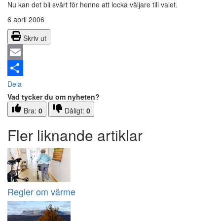
Nu kan det bli svårt för henne att locka väljare till valet.
6 april 2006
Skriv ut
Email
Dela
Vad tycker du om nyheten?
Bra:
0
Dåligt:
0
Fler liknande artiklar
Regler om värme