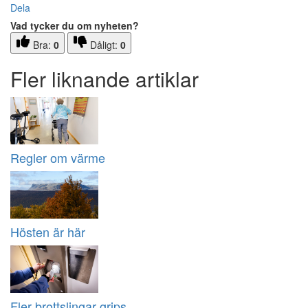
Dela
Vad tycker du om nyheten?
Bra:
0
Dåligt:
0
Fler liknande artiklar
Regler om värme
Hösten är här
Fler brottslingar grips