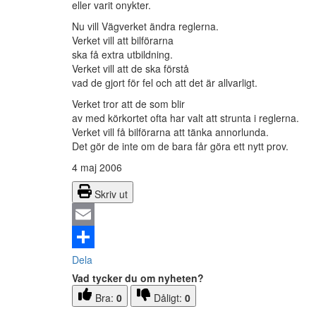
eller varit onykter.
Nu vill Vägverket ändra reglerna.
Verket vill att bilförarna
ska få extra utbildning.
Verket vill att de ska förstå
vad de gjort för fel och att det är allvarligt.
Verket tror att de som blir
av med körkortet ofta har valt att strunta i reglerna.
Verket vill få bilförarna att tänka annorlunda.
Det gör de inte om de bara får göra ett nytt prov.
4 maj 2006
Skriv ut
Email
Dela
Vad tycker du om nyheten?
Bra:
0
Dåligt:
0