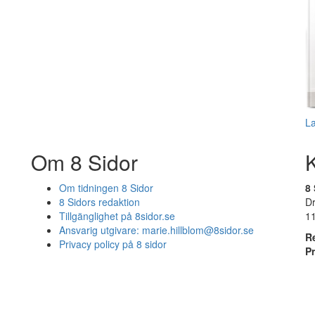
L
Om 8 Sidor
Om tidningen 8 Sidor
8 
8 Sidors redaktion
D
Tillgänglighet på 8sidor.se
1
Ansvarig utgivare:
marie.hillblom@8sidor.se
R
Privacy policy på 8 sidor
P