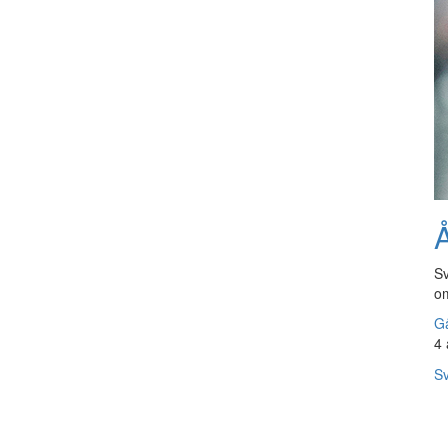
Å
Sv
om
Gå
4 
Sv