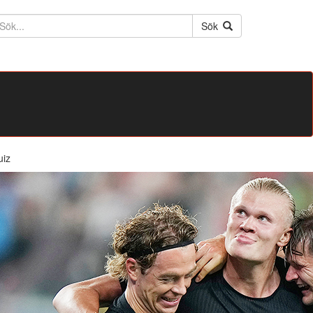
ktext
Sök
uiz