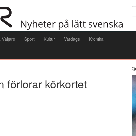
Sö
a Väljare
Sport
Kultur
Vardags
Krönika
Q
 förlorar körkortet