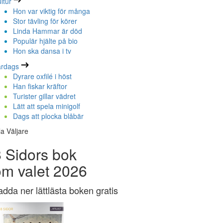
ltur
Hon var viktig för många
Stor tävling för körer
Linda Hammar är död
Populär hjälte på bio
Hon ska dansa i tv
ardags
Dyrare oxfilé i höst
Han fiskar kräftor
Turister gillar vädret
Lätt att spela minigolf
Dags att plocka blåbär
la Väljare
 Sidors bok
om valet 2026
adda ner lättlästa boken gratis