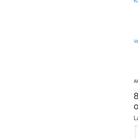
Ku
V
Al
8
L