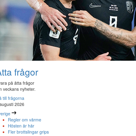
tta frågor
ara på åtta frågor
 veckans nyheter.
 till frågorna
augusti 2026
erige
Regler om värme
Hösten är här
Fler brottslingar grips