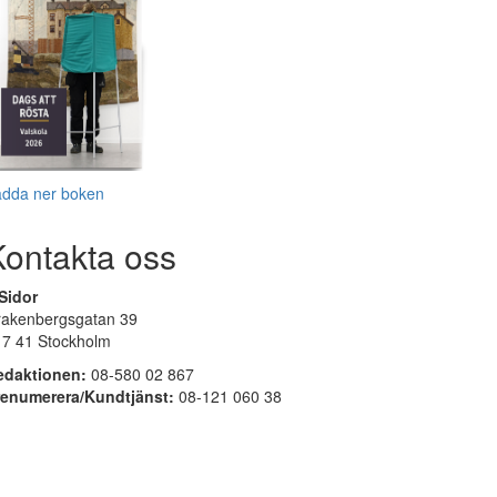
adda ner boken
Kontakta oss
Sidor
rakenbergsgatan 39
17 41 Stockholm
edaktionen:
08-580 02 867
renumerera/Kundtjänst:
08-121 060 38