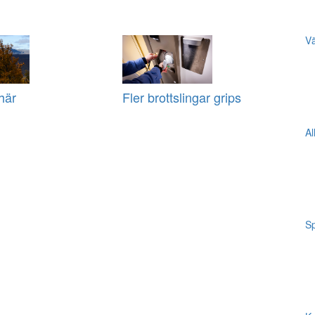
Vä
här
Fler brottslingar grips
Al
Sp