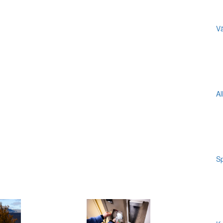
Vä
Al
Sp