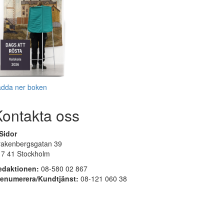
adda ner boken
Kontakta oss
Sidor
rakenbergsgatan 39
17 41 Stockholm
edaktionen:
08-580 02 867
renumerera/Kundtjänst:
08-121 060 38