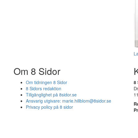
L
Om 8 Sidor
Om tidningen 8 Sidor
8 
8 Sidors redaktion
D
Tillgänglighet på 8sidor.se
1
Ansvarig utgivare:
marie.hillblom@8sidor.se
R
Privacy policy på 8 sidor
P