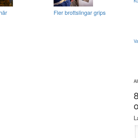
Ku
här
Fler brottslingar grips
V
Al
8
L