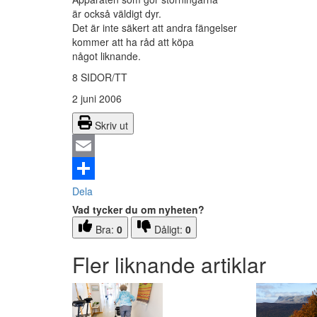
är också väldigt dyr.
Det är inte säkert att andra fängelser
kommer att ha råd att köpa
något liknande.
8 SIDOR/TT
2 juni 2006
Skriv ut
Email
Dela
Vad tycker du om nyheten?
Bra:
0
Dåligt:
0
Fler liknande artiklar