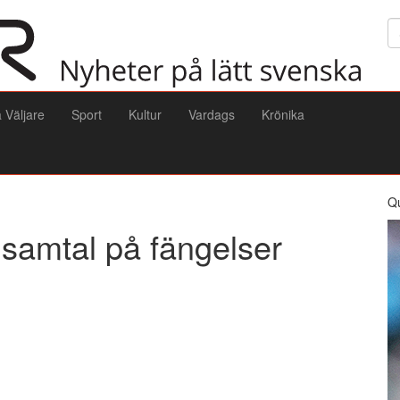
Sö
a Väljare
Sport
Kultur
Vardags
Krönika
Q
lsamtal på fängelser