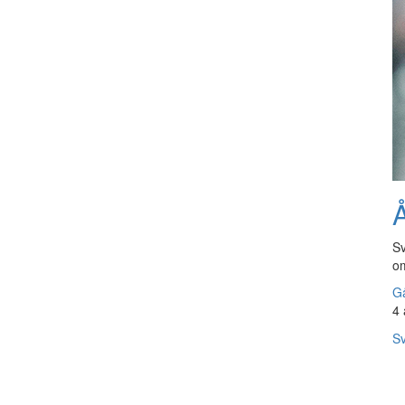
Å
Sv
om
Gå
4 
Sv