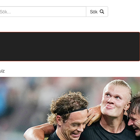
ktext
Sök
uiz