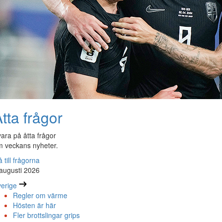
tta frågor
ara på åtta frågor
 veckans nyheter.
 till frågorna
augusti 2026
erige
Regler om värme
Hösten är här
Fler brottslingar grips