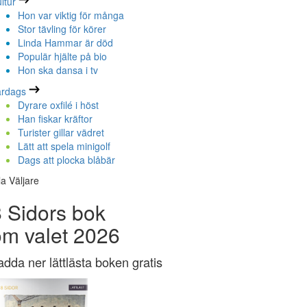
ltur
Hon var viktig för många
Stor tävling för körer
Linda Hammar är död
Populär hjälte på bio
Hon ska dansa i tv
ardags
Dyrare oxfilé i höst
Han fiskar kräftor
Turister gillar vädret
Lätt att spela minigolf
Dags att plocka blåbär
la Väljare
 Sidors bok
om valet 2026
adda ner lättlästa boken gratis