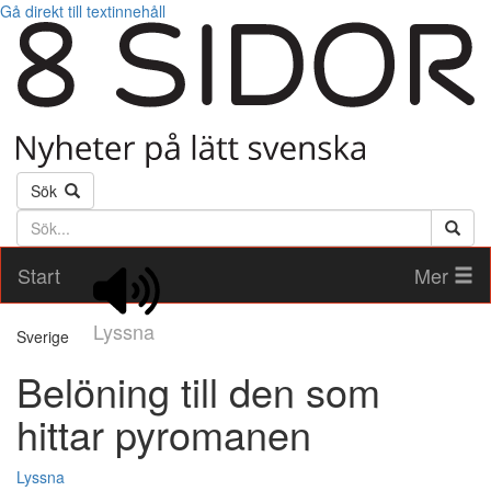
Gå direkt till textinnehåll
Sök
Söktext
Start
Mer
Lyssna
Sverige
Belöning till den som
hittar pyromanen
Lyssna