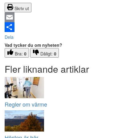
Skriv ut
Email
Dela
Vad tycker du om nyheten?
Bra:
0
Dåligt:
0
Fler liknande artiklar
Regler om värme
Hösten är här